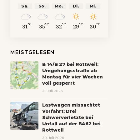
Sa.
So.
Mo.
Di.
Mi.
°C
°C
°C
°C
°C
31
35
32
29
30
MEISTGELESEN
B 14/B 27 bei Rottweil:
Umgehungsstraße ab
Montag für vier Wochen
voll gesperrt
31. Juli 2026
Lastwagen missachtet
Vorfahrt: Drei
Schwerverletzte bei
Unfall auf der B462 bei
Rottweil
30. Juli 2026