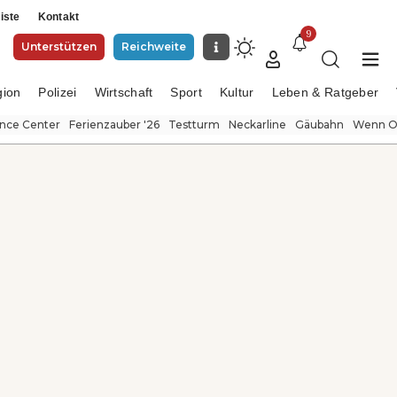
iste
Kontakt
9
Unterstützen
Reichweite
gion
Polizei
Wirtschaft
Sport
Kultur
Leben & Ratgeber
ence Center
Ferienzauber '26
Testturm
Neckarline
Gäubahn
Wenn Or