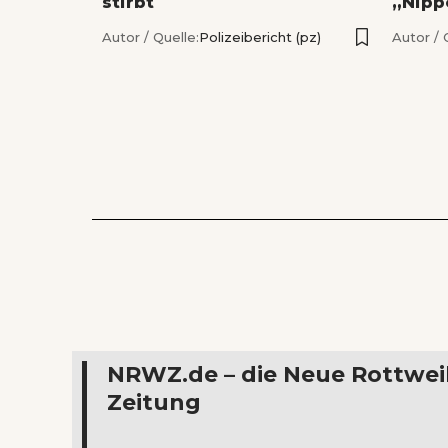
stirbt
„Nipp
Autor / Quelle:
Polizeibericht (pz)
Autor / 
NRWZ.de – die Neue Rottwei
Zeitung