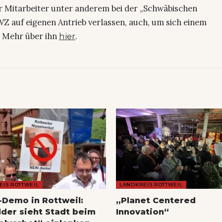
ier Mitarbeiter unter anderem bei der „Schwäbischen
Z auf eigenen Antrieb verlassen, auch, um sich einem
. Mehr über ihn
.
hier
EIS ROTTWEIL
LANDKREIS ROTTWEIL
-Demo in Rottweil:
„Planet Centered
der sieht Stadt beim
Innovation“