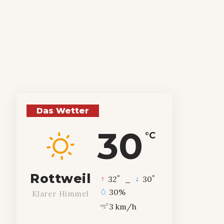
Das Wetter
30
°C
Rottweil
°
°
32
_
30
30%
Klarer Himmel
3 km/h