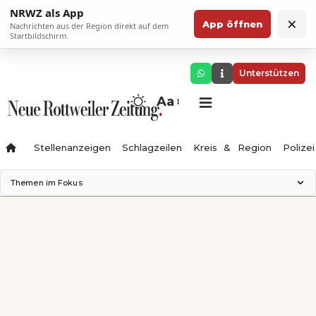
NRWZ als App
×
App öffnen
Nachrichten aus der Region direkt auf dem
Startbildschirm.
Unterstützen
Aa
Stellenanzeigen
Schlagzeilen
Kreis & Region
Polizei
Themen im Fokus
Landesgartenschau 2028
Zimmertheater Rottweil
Science Center
Ferienzauber '26
Testturm
Neckarline
Gäubahn