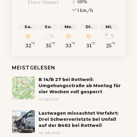
68%
Klarer Himmel
1 km/h
Sa.
So.
Mo.
Di.
Mi.
°C
°C
°C
°C
°C
32
35
33
31
25
MEISTGELESEN
B 14/B 27 bei Rottweil:
Umgehungsstraße ab Montag für
vier Wochen voll gesperrt
31. Juli 2026
Lastwagen missachtet Vorfahrt:
Drei Schwerverletzte bei Unfall
auf der B462 bei Rottweil
30. Juli 2026