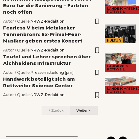
Euro für die Sanierung – Farbton
LANDESGARTENS
noch offen
ROTTWEIL
Autor / Quelle:
NRWZ-Redaktion
Fearless V beim Metalacker
Tennenbronn: Ex-Primal-Fear-
Musiker geben erstes Konzert
KULTUR
Autor / Quelle:
NRWZ-Redaktion
Teufel und Lehrer sprechen über
Aichhaldens Infrastruktur
LANDKREIS
ROTTWEIL
Autor / Quelle:
Pressemitteilung (pm)
Handwerk beteiligt sich am
Rottweiler Science Center
LANDESGARTENS
ROTTWEIL
Autor / Quelle:
NRWZ-Redaktion
Zurück
Weiter