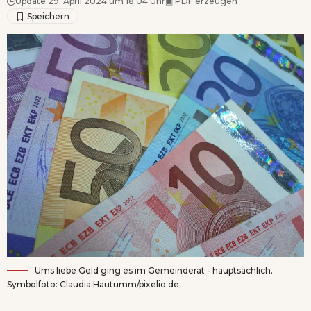
Update 29. April 2024 um 18.04 Uhr
▣
PDF erzeugen
Ums liebe Geld ging es im Gemeinderat - hauptsächlich.
Symbolfoto: Claudia Hautumm/pixelio.de