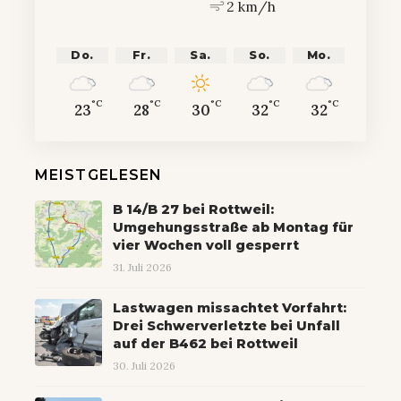
2 km/h
Do.
Fr.
Sa.
So.
Mo.
°C
°C
°C
°C
°C
23
28
30
32
32
MEISTGELESEN
B 14/B 27 bei Rottweil:
Umgehungsstraße ab Montag für
vier Wochen voll gesperrt
31. Juli 2026
Lastwagen missachtet Vorfahrt:
Drei Schwerverletzte bei Unfall
auf der B462 bei Rottweil
30. Juli 2026