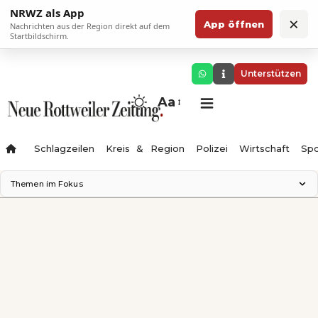
NRWZ als App
×
App öffnen
Nachrichten aus der Region direkt auf dem
Startbildschirm.
Unterstützen
Aa
Schlagzeilen
Kreis & Region
Polizei
Wirtschaft
Spo
Themen im Fokus
Landesgartenschau 2028
Science Center
Staatsmann: Theater & Denken
Ferienzauber '26
Testturm
Neckarline
Gäubahn