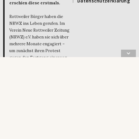
Datenschutzerklärung
erschien diese erstmals.
Rottweiler Bürger haben die
NRWZ ins Leben gerufen. Im
Verein Neue Rottweiler Zeitung
(NRWZ) e.V. haben sie sich über
mehrere Monate engagiert –
um zunächst ihren Protest
gegen den Fortgang einer von
bis dato zwei Tageszeitungen
am Ort zu artikulieren. Aus
dem Protest wurde Aktion –
und daraus entstand die
Online-Tageszeitung. Sie ist
die unabhängige
Nachrichtenplattform für die
Region Rottweil.
Die NRWZ ist ein einzigartiges
Medium und genießt