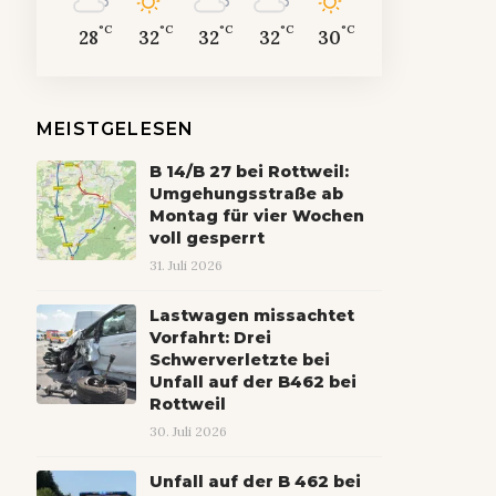
°C
°C
°C
°C
°C
28
32
32
32
30
MEISTGELESEN
B 14/B 27 bei Rottweil:
Umgehungsstraße ab
Montag für vier Wochen
voll gesperrt
31. Juli 2026
Lastwagen missachtet
Vorfahrt: Drei
Schwerverletzte bei
Unfall auf der B462 bei
Rottweil
30. Juli 2026
Unfall auf der B 462 bei