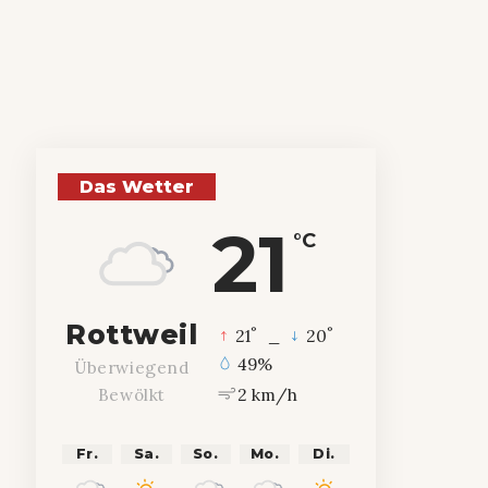
Das Wetter
21
°C
Rottweil
°
°
21
_
20
49%
Überwiegend
2 km/h
Bewölkt
Fr.
Sa.
So.
Mo.
Di.