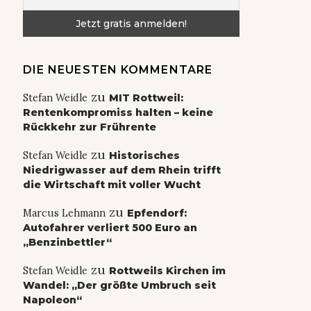
DIE NEUESTEN KOMMENTARE
zu
Stefan Weidle
MIT Rottweil:
Rentenkompromiss halten – keine
Rückkehr zur Frührente
zu
Stefan Weidle
Historisches
Niedrigwasser auf dem Rhein trifft
die Wirtschaft mit voller Wucht
zu
Marcus Lehmann
Epfendorf:
Autofahrer verliert 500 Euro an
„Benzinbettler“
zu
Stefan Weidle
Rottweils Kirchen im
Wandel: „Der größte Umbruch seit
Napoleon“