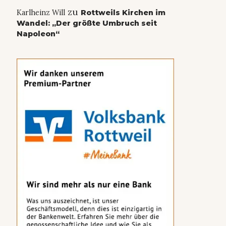
zu
Karlheinz Will
Rottweils Kirchen im
Wandel: „Der größte Umbruch seit
Napoleon“