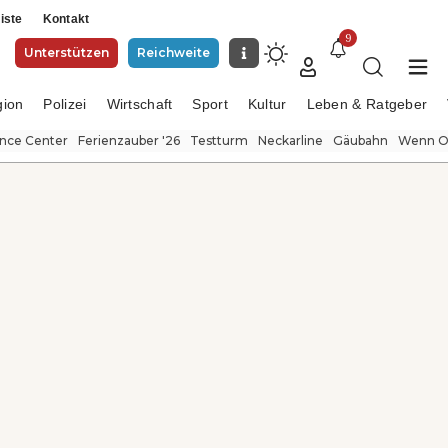
iste
Kontakt
9
Unterstützen
Reichweite
gion
Polizei
Wirtschaft
Sport
Kultur
Leben & Ratgeber
ence Center
Ferienzauber '26
Testturm
Neckarline
Gäubahn
Wenn Or