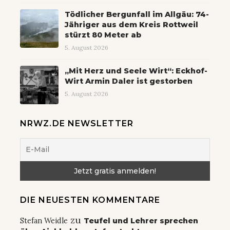
Tödlicher Bergunfall im Allgäu: 74-
Jähriger aus dem Kreis Rottweil
stürzt 80 Meter ab
5. August 2026
„Mit Herz und Seele Wirt“: Eckhof-
Wirt Armin Daler ist gestorben
5. August 2026
NRWZ.DE NEWSLETTER
DIE NEUESTEN KOMMENTARE
zu
Stefan Weidle
Teufel und Lehrer sprechen