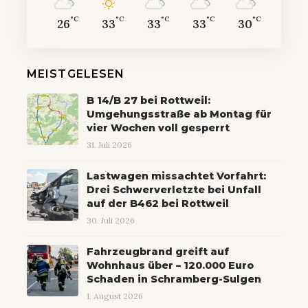
°C
°C
°C
°C
°C
26
33
33
33
30
MEISTGELESEN
B 14/B 27 bei Rottweil:
Umgehungsstraße ab Montag für
vier Wochen voll gesperrt
31. Juli 2026
Lastwagen missachtet Vorfahrt:
Drei Schwerverletzte bei Unfall
auf der B462 bei Rottweil
30. Juli 2026
Fahrzeugbrand greift auf
Wohnhaus über – 120.000 Euro
Schaden in Schramberg-Sulgen
1. August 2026