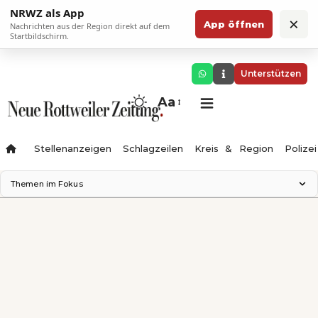
NRWZ als App
×
App öffnen
Nachrichten aus der Region direkt auf dem
Startbildschirm.
Unterstützen
Aa
Stellenanzeigen
Schlagzeilen
Kreis & Region
Polizei
Themen im Fokus
Landesgartenschau 2028
Zimmertheater Rottweil
Science Center
Ferienzauber '26
Testturm
Neckarline
Gäubahn