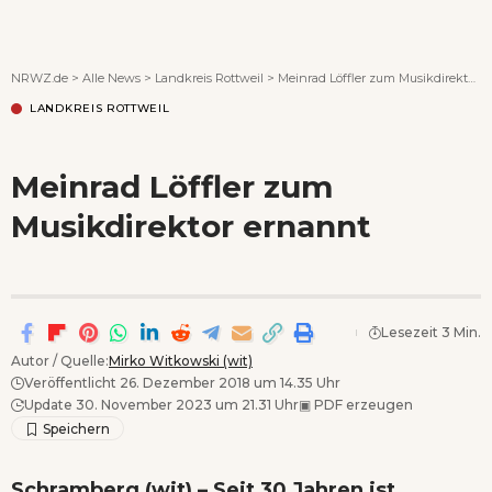
Wenn Orte erzählen ...
NRWZ.de
>
Alle News
>
Landkreis Rottweil
>
Meinrad Löffler zum Musikdirektor ernannt
LANDKREIS ROTTWEIL
Meinrad Löffler zum
Musikdirektor ernannt
Lesezeit 3 Min.
Autor / Quelle:
Mirko Witkowski (wit)
Veröffentlicht 26. Dezember 2018 um 14.35 Uhr
Update 30. November 2023 um 21.31 Uhr
▣
PDF erzeugen
Schramberg (wit) – Seit 30 Jahren ist