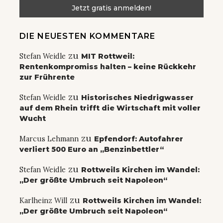
DIE NEUESTEN KOMMENTARE
zu
Stefan Weidle
MIT Rottweil:
Rentenkompromiss halten – keine Rückkehr
zur Frührente
zu
Stefan Weidle
Historisches Niedrigwasser
auf dem Rhein trifft die Wirtschaft mit voller
Wucht
zu
Marcus Lehmann
Epfendorf: Autofahrer
verliert 500 Euro an „Benzinbettler“
zu
Stefan Weidle
Rottweils Kirchen im Wandel:
„Der größte Umbruch seit Napoleon“
zu
Karlheinz Will
Rottweils Kirchen im Wandel:
„Der größte Umbruch seit Napoleon“