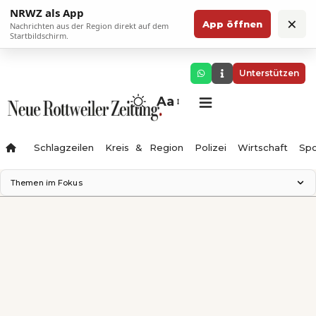
NRWZ als App
×
App öffnen
Nachrichten aus der Region direkt auf dem
Startbildschirm.
Unterstützen
Aa
Schlagzeilen
Kreis & Region
Polizei
Wirtschaft
Spo
Themen im Fokus
Landesgartenschau 2028
Science Center
Staatsmann: Theater & Denken
Ferienzauber '26
Testturm
Neckarline
Gäubahn