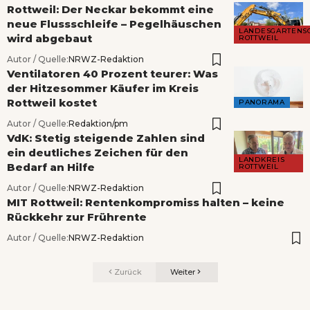
Rottweil: Der Neckar bekommt eine
neue Flussschleife – Pegelhäuschen
LANDESGARTENS
wird abgebaut
ROTTWEIL
Autor / Quelle:
NRWZ-Redaktion
Ventilatoren 40 Prozent teurer: Was
der Hitzesommer Käufer im Kreis
Rottweil kostet
PANORAMA
Autor / Quelle:
Redaktion/pm
VdK: Stetig steigende Zahlen sind
ein deutliches Zeichen für den
LANDKREIS
Bedarf an Hilfe
ROTTWEIL
Autor / Quelle:
NRWZ-Redaktion
MIT Rottweil: Rentenkompromiss halten – keine
Rückkehr zur Frührente
Autor / Quelle:
NRWZ-Redaktion
Zurück
Weiter