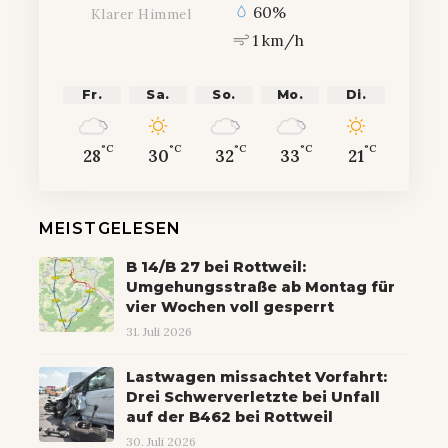
60%
Klarer Himmel
1 km/h
Fr.
Sa.
So.
Mo.
Di.
°C
°C
°C
°C
°C
28
30
32
33
21
MEISTGELESEN
B 14/B 27 bei Rottweil:
Umgehungsstraße ab Montag für
vier Wochen voll gesperrt
31. Juli 2026
Lastwagen missachtet Vorfahrt:
Drei Schwerverletzte bei Unfall
auf der B462 bei Rottweil
30. Juli 2026