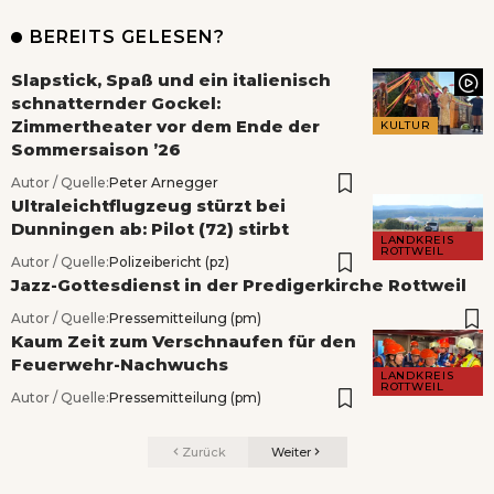
BEREITS GELESEN?
Slapstick, Spaß und ein italienisch
schnatternder Gockel:
Zimmertheater vor dem Ende der
KULTUR
Sommersaison ’26
Autor / Quelle:
Peter Arnegger
Ultraleichtflugzeug stürzt bei
Dunningen ab: Pilot (72) stirbt
LANDKREIS
ROTTWEIL
Autor / Quelle:
Polizeibericht (pz)
Jazz-Gottesdienst in der Predigerkirche Rottweil
Autor / Quelle:
Pressemitteilung (pm)
Kaum Zeit zum Verschnaufen für den
Feuerwehr-Nachwuchs
LANDKREIS
ROTTWEIL
Autor / Quelle:
Pressemitteilung (pm)
Zurück
Weiter