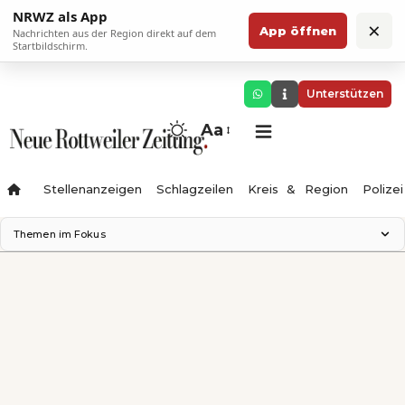
NRWZ als App
×
App öffnen
Nachrichten aus der Region direkt auf dem
Startbildschirm.
Unterstützen
Aa
Stellenanzeigen
Schlagzeilen
Kreis & Region
Polizei
Themen im Fokus
Landesgartenschau 2028
Zimmertheater Rottweil
Science Center
Ferienzauber '26
Testturm
Neckarline
Gäubahn