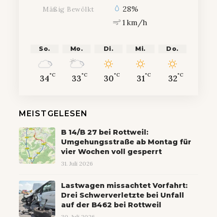
28%
Mäßig Bewölkt
1 km/h
So.
Mo.
Di.
Mi.
Do.
°C
°C
°C
°C
°C
34
33
30
31
32
MEISTGELESEN
B 14/B 27 bei Rottweil:
Umgehungsstraße ab Montag für
vier Wochen voll gesperrt
31. Juli 2026
Lastwagen missachtet Vorfahrt:
Drei Schwerverletzte bei Unfall
auf der B462 bei Rottweil
30. Juli 2026