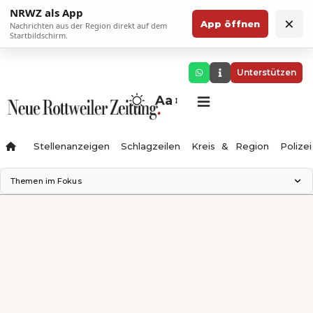
NRWZ als App
×
App öffnen
Nachrichten aus der Region direkt auf dem
Startbildschirm.
Unterstützen
Aa
Stellenanzeigen
Schlagzeilen
Kreis & Region
Polizei
Themen im Fokus
Landesgartenschau 2028
Zimmertheater Rottweil
Science Center
Ferienzauber '26
Testturm
Neckarline
Gäubahn