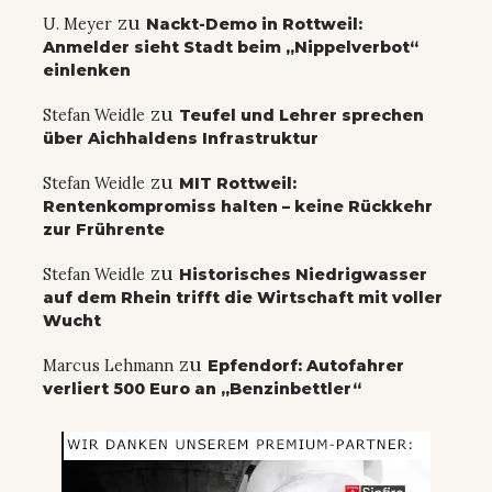
zu
U. Meyer
Nackt-Demo in Rottweil:
Anmelder sieht Stadt beim „Nippelverbot“
einlenken
zu
Stefan Weidle
Teufel und Lehrer sprechen
über Aichhaldens Infrastruktur
zu
Stefan Weidle
MIT Rottweil:
Rentenkompromiss halten – keine Rückkehr
zur Frührente
zu
Stefan Weidle
Historisches Niedrigwasser
auf dem Rhein trifft die Wirtschaft mit voller
Wucht
zu
Marcus Lehmann
Epfendorf: Autofahrer
verliert 500 Euro an „Benzinbettler“