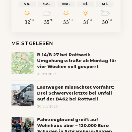
Sa.
So.
Mo.
Di.
Mi.
°C
°C
°C
°C
°C
32
35
33
31
30
MEISTGELESEN
B 14/B 27 bei Rottweil:
Umgehungsstraße ab Montag für
vier Wochen voll gesperrt
31. Juli 2026
Lastwagen missachtet Vorfahrt:
Drei Schwerverletzte bei Unfall
auf der B462 bei Rottweil
30. Juli 2026
Fahrzeugbrand greift auf
Wohnhaus über – 120.000 Euro
Schaden in Schramberg-Sulgen