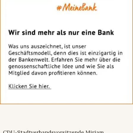
CDU-Stadtverbandsvorsitzende Miriam