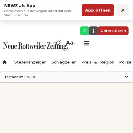
NRWZ als App
×
App öffnen
Nachrichten aus der Region direkt auf dem
Startbildschirm.
Unterstützen
Aa
Stellenanzeigen
Schlagzeilen
Kreis & Region
Polizei
Themen im Fokus
Landesgartenschau 2028
Zimmertheater Rottweil
Science Center
Ferienzauber '26
Testturm
Neckarline
Gäubahn