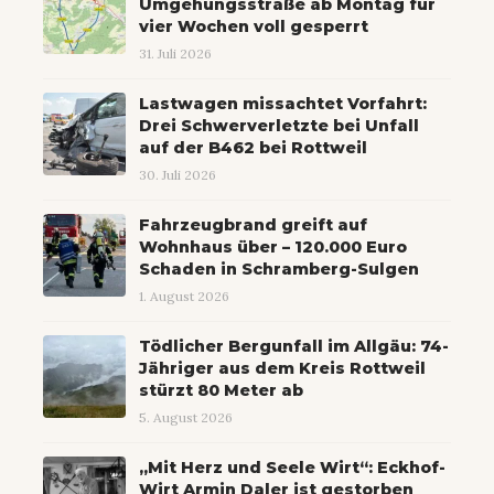
Umgehungsstraße ab Montag für
vier Wochen voll gesperrt
31. Juli 2026
Lastwagen missachtet Vorfahrt:
Drei Schwerverletzte bei Unfall
auf der B462 bei Rottweil
30. Juli 2026
Fahrzeugbrand greift auf
Wohnhaus über – 120.000 Euro
Schaden in Schramberg-Sulgen
1. August 2026
Tödlicher Bergunfall im Allgäu: 74-
Jähriger aus dem Kreis Rottweil
stürzt 80 Meter ab
5. August 2026
„Mit Herz und Seele Wirt“: Eckhof-
Wirt Armin Daler ist gestorben