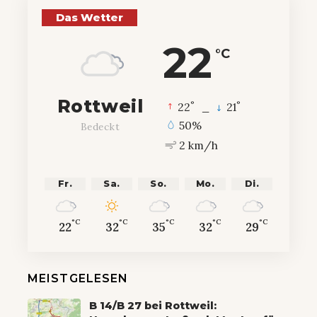
Das Wetter
22
°C
Rottweil
°
°
22
_
21
50%
Bedeckt
2 km/h
Fr.
Sa.
So.
Mo.
Di.
°C
°C
°C
°C
°C
22
32
35
32
29
MEISTGELESEN
B 14/B 27 bei Rottweil: