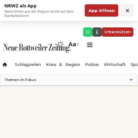
NRWZ als App
×
App öffnen
Nachrichten aus der Region direkt auf dem
Startbildschirm.
Unterstützen
Aa
Schlagzeilen
Kreis & Region
Polizei
Wirtschaft
Spo
Themen im Fokus
Landesgartenschau 2028
Science Center
Staatsmann: Theater & Denken
Ferienzauber '26
Testturm
Neckarline
Gäubahn