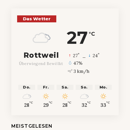
Das Wetter
27
°C
Rottweil
°
°
27
_
24
47%
Überwiegend Bewölkt
3 km/h
Do.
Fr.
Sa.
So.
Mo.
°C
°C
°C
°C
°C
28
29
28
32
33
MEISTGELESEN