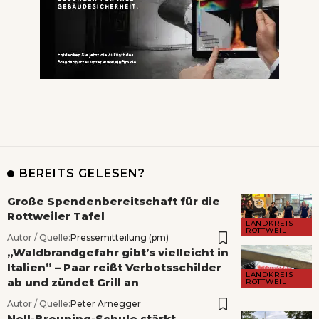
BEREITS GELESEN?
Große Spendenbereitschaft für die
Rottweiler Tafel
LANDKREIS
ROTTWEIL
Autor / Quelle:
Pressemitteilung (pm)
„Waldbrandgefahr gibt’s vielleicht in
Italien” – Paar reißt Verbotsschilder
LANDKREIS
ab und zündet Grill an
ROTTWEIL
Autor / Quelle:
Peter Arnegger
Nell-Breuning-Schule stärkt