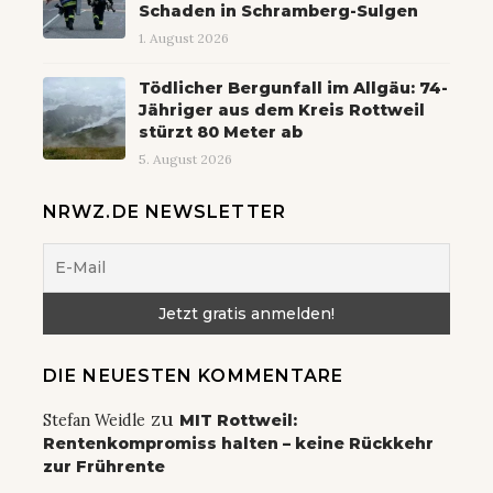
Schaden in Schramberg-Sulgen
1. August 2026
Tödlicher Bergunfall im Allgäu: 74-
Jähriger aus dem Kreis Rottweil
stürzt 80 Meter ab
5. August 2026
NRWZ.DE NEWSLETTER
DIE NEUESTEN KOMMENTARE
zu
Stefan Weidle
MIT Rottweil:
Rentenkompromiss halten – keine Rückkehr
zur Frührente