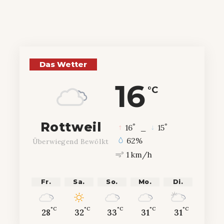
Das Wetter
16
°C
Rottweil
°
°
16
_
15
62%
Überwiegend Bewölkt
1 km/h
Fr.
Sa.
So.
Mo.
Di.
°C
°C
°C
°C
°C
28
32
33
31
31