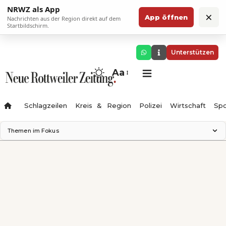
NRWZ als App
×
App öffnen
Nachrichten aus der Region direkt auf dem
Startbildschirm.
Unterstützen
Aa
Schlagzeilen
Kreis & Region
Polizei
Wirtschaft
Spo
Themen im Fokus
Landesgartenschau 2028
Science Center
Staatsmann: Theater & Denken
Ferienzauber '26
Testturm
Neckarline
Gäubahn