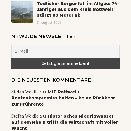
Tödlicher Bergunfall im Allgäu: 74-
Jähriger aus dem Kreis Rottweil
stürzt 80 Meter ab
5. August 2026
NRWZ.DE NEWSLETTER
DIE NEUESTEN KOMMENTARE
zu
Stefan Weidle
MIT Rottweil:
Rentenkompromiss halten – keine Rückkehr
zur Frührente
zu
Stefan Weidle
Historisches Niedrigwasser
auf dem Rhein trifft die Wirtschaft mit voller
Wucht