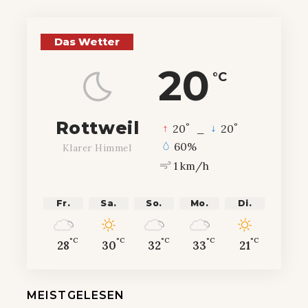
Das Wetter
20
°C
Rottweil
°
°
20
_
20
60%
Klarer Himmel
1 km/h
Fr.
Sa.
So.
Mo.
Di.
°C
°C
°C
°C
°C
28
30
32
33
21
MEISTGELESEN