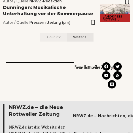
Autor / Quelle:
NRWZ-Redaktion
Dunningen: Musikalische
Unterhaltung vor der Sommerpause
LANDKREIS
ROTTWEIL
Autor / Quelle:
Pressemitteilung (pm)
Zurück
Weiter
NRWZ.de – die Neue
Rottweiler Zeitung
NRWZ.de – Nachrichten, die
NRWZ.de ist die Website der