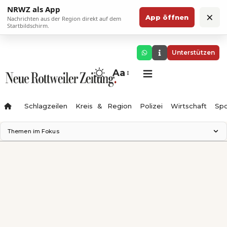
NRWZ als App
×
App öffnen
Nachrichten aus der Region direkt auf dem
Startbildschirm.
Unterstützen
Aa
Schlagzeilen
Kreis & Region
Polizei
Wirtschaft
Spo
Themen im Fokus
Landesgartenschau 2028
Science Center
Staatsmann: Theater & Denken
Ferienzauber '26
Testturm
Neckarline
Gäubahn