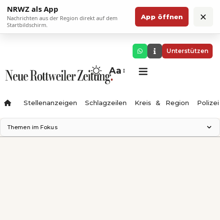
NRWZ als App
×
App öffnen
Nachrichten aus der Region direkt auf dem
Startbildschirm.
Unterstützen
Aa
Stellenanzeigen
Schlagzeilen
Kreis & Region
Polizei
Themen im Fokus
Landesgartenschau 2028
Zimmertheater Rottweil
Science Center
Ferienzauber '26
Testturm
Neckarline
Gäubahn