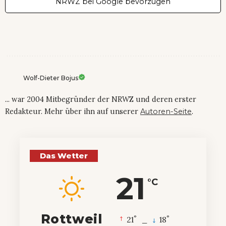
NRWZ bei Google bevorzugen
Wolf-Dieter Bojus
... war 2004 Mitbegründer der NRWZ und deren erster
Redakteur. Mehr über ihn auf unserer
Autoren-Seite
.
Das Wetter
21
°C
Rottweil
°
°
21
_
18