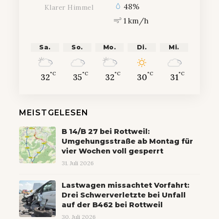
48%
Klarer Himmel
1 km/h
Sa.
So.
Mo.
Di.
Mi.
°C
°C
°C
°C
°C
32
35
32
30
31
MEISTGELESEN
B 14/B 27 bei Rottweil:
Umgehungsstraße ab Montag für
vier Wochen voll gesperrt
31. Juli 2026
Lastwagen missachtet Vorfahrt:
Drei Schwerverletzte bei Unfall
auf der B462 bei Rottweil
30. Juli 2026