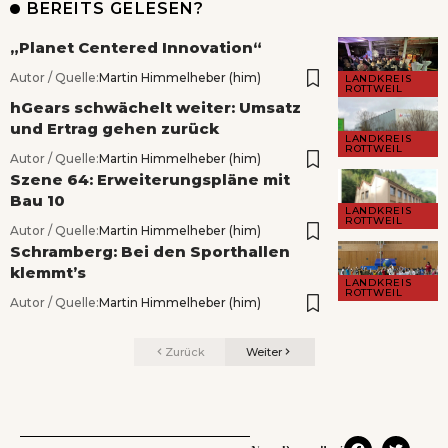
BEREITS GELESEN?
„Planet Centered Innovation“
Autor / Quelle:
Martin Himmelheber (him)
LANDKREIS
ROTTWEIL
hGears schwächelt weiter: Umsatz
und Ertrag gehen zurück
LANDKREIS
ROTTWEIL
Autor / Quelle:
Martin Himmelheber (him)
Szene 64: Erweiterungspläne mit
Bau 10
LANDKREIS
ROTTWEIL
Autor / Quelle:
Martin Himmelheber (him)
Schramberg: Bei den Sporthallen
klemmt’s
LANDKREIS
ROTTWEIL
Autor / Quelle:
Martin Himmelheber (him)
Zurück
Weiter