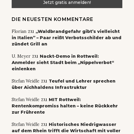
DIE NEUESTEN KOMMENTARE
zu
Florian
„Waldbrandgefahr gibt’s vielleicht
in Italien” – Paar reißt Verbotsschilder ab und
zündet Grill an
zu
U. Meyer
Nackt-Demo in Rottweil:
Anmelder sieht Stadt beim „Nippelverbot“
einlenken
zu
Stefan Weidle
Teufel und Lehrer sprechen
über Aichhaldens Infrastruktur
zu
Stefan Weidle
MIT Rottweil:
Rentenkompromiss halten – keine Rückkehr
zur Frührente
zu
Stefan Weidle
Historisches Niedrigwasser
auf dem Rhein trifft die Wirtschaft mit voller