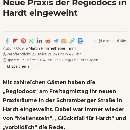
Neue Praxis der Regiodocs in
Wenn Orte erzählen ...
Hardt eingeweiht
- Anzeige -
Lesezeit 6 Min.
Autor / Quelle:
Martin Himmelheber (him)
Veröffentlicht 22. März 2024 um 17.42 Uhr
Update 23. März 2024 um 9.57 Uhr
▣
PDF erzeugen
Mit zahlreichen Gästen haben die
„Regiodocs“ am Freitagmittag ihr neuen
Praxisräume in der Schramberger Straße in
Hardt eingeweiht. Dabei war immer wieder
von “Meilenstein“, „Glücksfall für Hardt“ und
„vorbildlich“ die Rede.