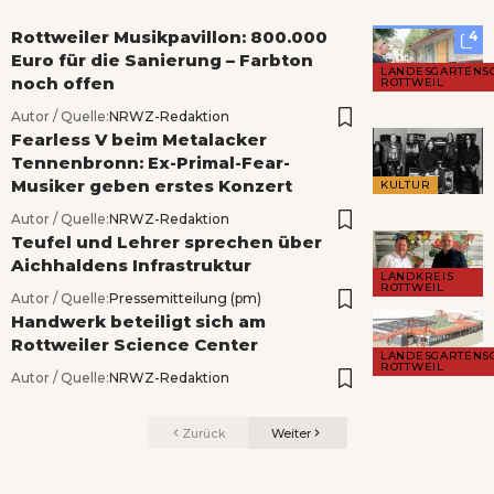
Rottweiler Musikpavillon: 800.000
4
Euro für die Sanierung – Farbton
LANDESGARTENS
noch offen
ROTTWEIL
Autor / Quelle:
NRWZ-Redaktion
Fearless V beim Metalacker
Tennenbronn: Ex-Primal-Fear-
Musiker geben erstes Konzert
KULTUR
Autor / Quelle:
NRWZ-Redaktion
Teufel und Lehrer sprechen über
Aichhaldens Infrastruktur
LANDKREIS
ROTTWEIL
Autor / Quelle:
Pressemitteilung (pm)
Handwerk beteiligt sich am
Rottweiler Science Center
LANDESGARTENS
ROTTWEIL
Autor / Quelle:
NRWZ-Redaktion
Zurück
Weiter