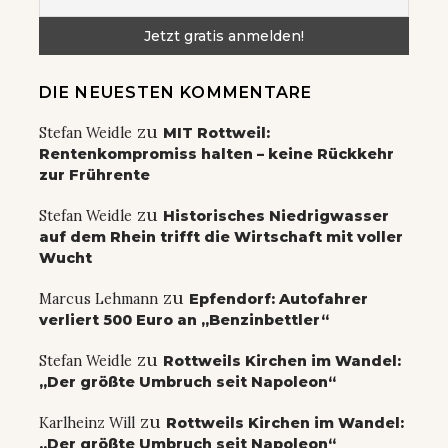
DIE NEUESTEN KOMMENTARE
zu
Stefan Weidle
MIT Rottweil:
Rentenkompromiss halten – keine Rückkehr
zur Frührente
zu
Stefan Weidle
Historisches Niedrigwasser
auf dem Rhein trifft die Wirtschaft mit voller
Wucht
zu
Marcus Lehmann
Epfendorf: Autofahrer
verliert 500 Euro an „Benzinbettler“
zu
Stefan Weidle
Rottweils Kirchen im Wandel:
„Der größte Umbruch seit Napoleon“
zu
Karlheinz Will
Rottweils Kirchen im Wandel:
„Der größte Umbruch seit Napoleon“