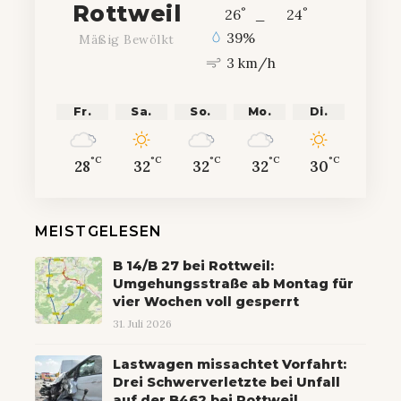
Rottweil
°
°
26
_
24
39%
Mäßig Bewölkt
3 km/h
Fr.
Sa.
So.
Mo.
Di.
°C
°C
°C
°C
°C
28
32
32
32
30
MEISTGELESEN
B 14/B 27 bei Rottweil:
Umgehungsstraße ab Montag für
vier Wochen voll gesperrt
31. Juli 2026
Lastwagen missachtet Vorfahrt:
Drei Schwerverletzte bei Unfall
auf der B462 bei Rottweil