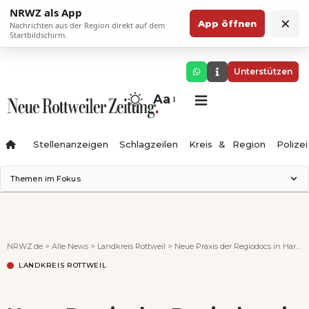
NRWZ als App
×
App öffnen
Nachrichten aus der Region direkt auf dem
Startbildschirm.
Unterstützen
Aa
Stellenanzeigen
Schlagzeilen
Kreis & Region
Polizei
Themen im Fokus
Landesgartenschau 2028
Zimmertheater Rottweil
Science Center
NRWZ.de
>
Alle News
>
Landkreis Rottweil
>
Neue Praxis der Regiodocs in Hardt eingeweiht
Ferienzauber '26
LANDKREIS ROTTWEIL
Testturm
Neckarline
Gäubahn