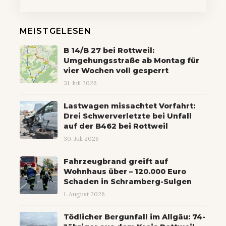
MEISTGELESEN
B 14/B 27 bei Rottweil:
Umgehungsstraße ab Montag für
vier Wochen voll gesperrt
31. Juli 2026
Lastwagen missachtet Vorfahrt:
Drei Schwerverletzte bei Unfall
auf der B462 bei Rottweil
30. Juli 2026
Fahrzeugbrand greift auf
Wohnhaus über – 120.000 Euro
Schaden in Schramberg-Sulgen
1. August 2026
Tödlicher Bergunfall im Allgäu: 74-