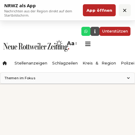
NRWZ als App
×
App öffnen
Nachrichten aus der Region direkt auf dem
Startbildschirm.
Unterstützen
Aa
Stellenanzeigen
Schlagzeilen
Kreis & Region
Polizei
Themen im Fokus
Landesgartenschau 2028
Zimmertheater Rottweil
Science Center
Ferienzauber '26
Testturm
Neckarline
Gäubahn