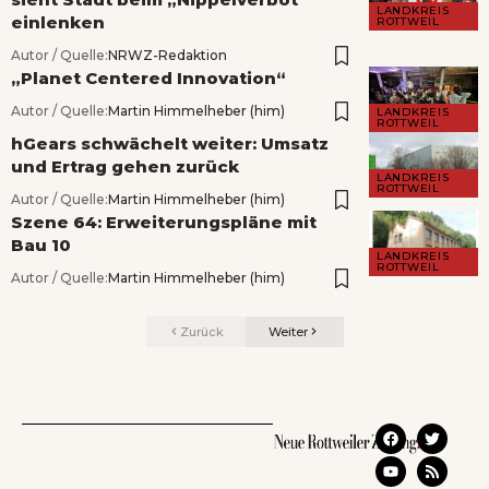
LANDKREIS
einlenken
ROTTWEIL
Autor / Quelle:
NRWZ-Redaktion
„Planet Centered Innovation“
Autor / Quelle:
Martin Himmelheber (him)
LANDKREIS
ROTTWEIL
hGears schwächelt weiter: Umsatz
und Ertrag gehen zurück
LANDKREIS
ROTTWEIL
Autor / Quelle:
Martin Himmelheber (him)
Szene 64: Erweiterungspläne mit
Bau 10
LANDKREIS
ROTTWEIL
Autor / Quelle:
Martin Himmelheber (him)
Zurück
Weiter