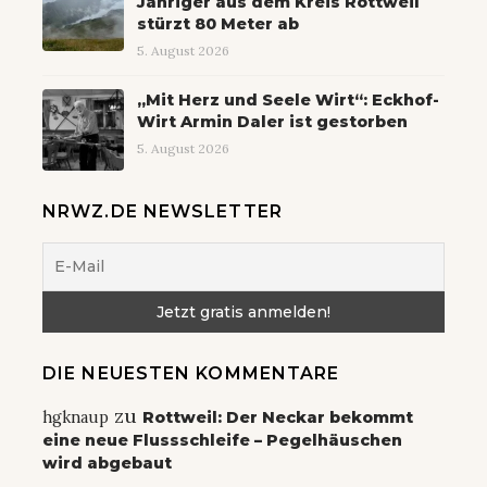
Jähriger aus dem Kreis Rottweil
stürzt 80 Meter ab
5. August 2026
„Mit Herz und Seele Wirt“: Eckhof-
Wirt Armin Daler ist gestorben
5. August 2026
NRWZ.DE NEWSLETTER
DIE NEUESTEN KOMMENTARE
zu
hgknaup
Rottweil: Der Neckar bekommt
eine neue Flussschleife – Pegelhäuschen
wird abgebaut