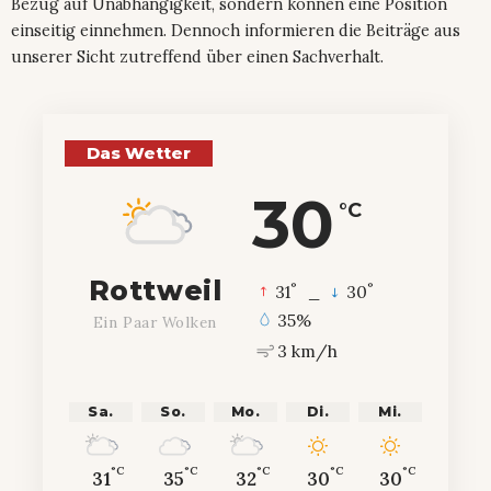
Bezug auf Unabhängigkeit, sondern können eine Position
einseitig einnehmen. Dennoch informieren die Beiträge aus
unserer Sicht zutreffend über einen Sachverhalt.
Das Wetter
30
°C
Rottweil
°
°
31
_
30
35%
Ein Paar Wolken
3 km/h
Sa.
So.
Mo.
Di.
Mi.
°C
°C
°C
°C
°C
31
35
32
30
30