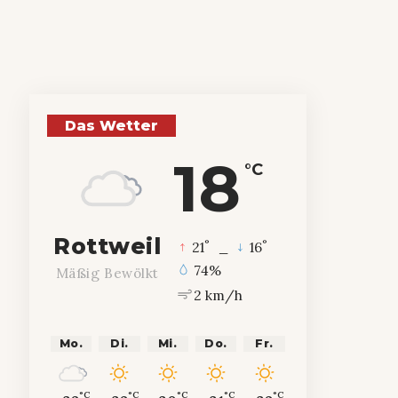
Das Wetter
18
°C
Rottweil
°
°
21
_
16
74%
Mäßig Bewölkt
2 km/h
Mo.
Di.
Mi.
Do.
Fr.
°C
°C
°C
°C
°C