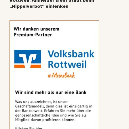
Rottweil: Anmelder sieht Stadt beim
„Nippelverbot“ einlenken