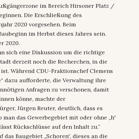
Fußgängerzone im Bereich Hirsoner Platz /
beginnen. Die Erschließung des
hjahr 2020 vorgesehen. Beim
aubeginn im Herbst dieses Jahres sein.
er 2020.
 sich eine Diskussion um die richtige
Stadt derzeit noch die Recherchen, in die
 ist. Während CDU-Fraktionschef Clemens
 dazu aufforderte, die Verwaltung ihre
unnötigen Anfragen zu verschonen, damit
innen könne, machte der
ürger, Jürgen Reuter, deutlich, dass es
b man das Gewerbegebiet mit oder ohne „h“
lässt Rückschlüsse auf den Inhalt zu.”
uf das Baugebiet „Schoren“, dieses an die