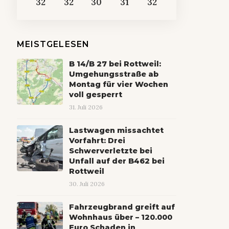
32
32
30
31
32
MEISTGELESEN
B 14/B 27 bei Rottweil:
Umgehungsstraße ab
Montag für vier Wochen
voll gesperrt
31. Juli 2026
Lastwagen missachtet
Vorfahrt: Drei
Schwerverletzte bei
Unfall auf der B462 bei
Rottweil
30. Juli 2026
Fahrzeugbrand greift auf
Wohnhaus über – 120.000
Euro Schaden in