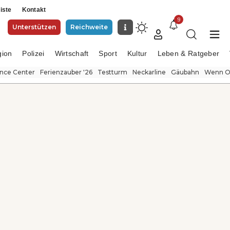
iste
Kontakt
9
Unterstützen
Reichweite
gion
Polizei
Wirtschaft
Sport
Kultur
Leben & Ratgeber
ence Center
Ferienzauber '26
Testturm
Neckarline
Gäubahn
Wenn Or