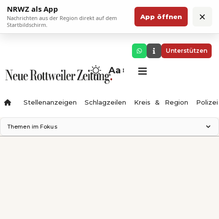
NRWZ als App
×
App öffnen
Nachrichten aus der Region direkt auf dem
Startbildschirm.
Unterstützen
Aa
Stellenanzeigen
Schlagzeilen
Kreis & Region
Polizei
Themen im Fokus
Landesgartenschau 2028
Zimmertheater Rottweil
Science Center
Ferienzauber '26
Testturm
Neckarline
Gäubahn