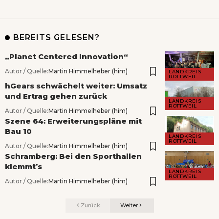
BEREITS GELESEN?
„Planet Centered Innovation“
Autor / Quelle:
Martin Himmelheber (him)
LANDKREIS
ROTTWEIL
hGears schwächelt weiter: Umsatz
und Ertrag gehen zurück
LANDKREIS
ROTTWEIL
Autor / Quelle:
Martin Himmelheber (him)
Szene 64: Erweiterungspläne mit
Bau 10
LANDKREIS
ROTTWEIL
Autor / Quelle:
Martin Himmelheber (him)
Schramberg: Bei den Sporthallen
klemmt’s
LANDKREIS
ROTTWEIL
Autor / Quelle:
Martin Himmelheber (him)
Zurück
Weiter