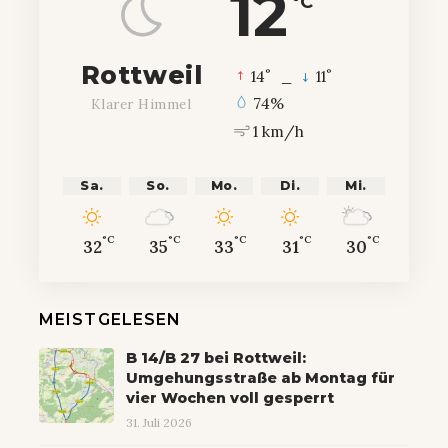
12
°C
Rottweil
°
°
14
_
11
74%
Klarer Himmel
1 km/h
Sa.
So.
Mo.
Di.
Mi.
°C
°C
°C
°C
°C
32
35
33
31
30
MEISTGELESEN
B 14/B 27 bei Rottweil:
Umgehungsstraße ab Montag für
vier Wochen voll gesperrt
31. Juli 2026