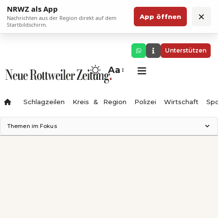
NRWZ als App
×
App öffnen
Nachrichten aus der Region direkt auf dem
Startbildschirm.
Unterstützen
Aa
Schlagzeilen
Kreis & Region
Polizei
Wirtschaft
Spo
Themen im Fokus
Landesgartenschau 2028
Science Center
Staatsmann: Theater & Denken
Ferienzauber '26
Testturm
Neckarline
Gäubahn