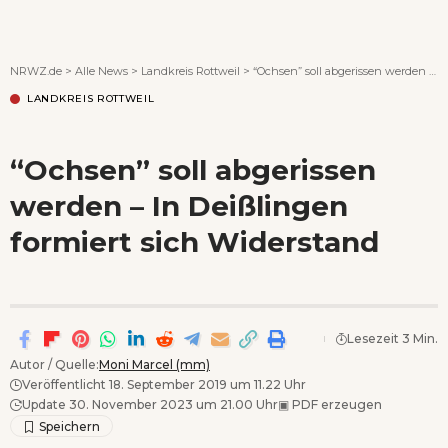
Wenn Orte erzählen ...
NRWZ.de
>
Alle News
>
Landkreis Rottweil
>
“Ochsen” soll abgerissen werden – In Deißlingen formiert sich Widerstand
LANDKREIS ROTTWEIL
“Ochsen” soll abgerissen
werden – In Deißlingen
formiert sich Widerstand
Lesezeit 3 Min.
Autor / Quelle:
Moni Marcel (mm)
Veröffentlicht 18. September 2019 um 11.22 Uhr
Update 30. November 2023 um 21.00 Uhr
▣
PDF erzeugen