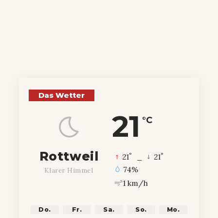
Das Wetter
21
°C
Rottweil
°
°
21
_
21
74%
Klarer Himmel
1 km/h
Do.
Fr.
Sa.
So.
Mo.