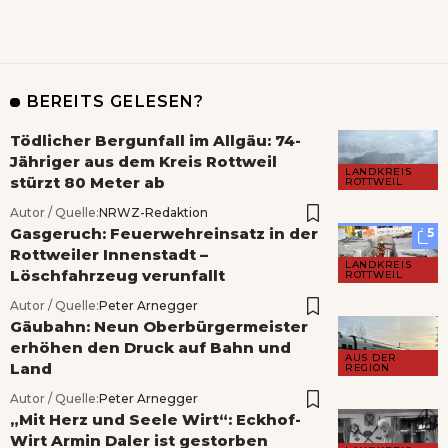
BEREITS GELESEN?
Tödlicher Bergunfall im Allgäu: 74-
Jähriger aus dem Kreis Rottweil
LANDKREIS
stürzt 80 Meter ab
ROTTWEIL
Autor / Quelle:
NRWZ-Redaktion
Gasgeruch: Feuerwehreinsatz in der
5
Rottweiler Innenstadt –
LANDKREIS
Löschfahrzeug verunfallt
ROTTWEIL
Autor / Quelle:
Peter Arnegger
Gäubahn: Neun Oberbürgermeister
erhöhen den Druck auf Bahn und
AUS DER
Land
REGION
Autor / Quelle:
Peter Arnegger
„Mit Herz und Seele Wirt“: Eckhof-
Wirt Armin Daler ist gestorben