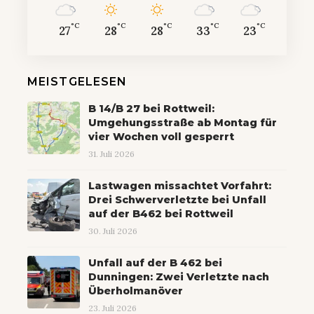
°C
°C
°C
°C
°C
27
28
28
33
23
MEISTGELESEN
B 14/B 27 bei Rottweil:
Umgehungsstraße ab Montag für
vier Wochen voll gesperrt
31. Juli 2026
Lastwagen missachtet Vorfahrt:
Drei Schwerverletzte bei Unfall
auf der B462 bei Rottweil
30. Juli 2026
Unfall auf der B 462 bei
Dunningen: Zwei Verletzte nach
Überholmanöver
23. Juli 2026