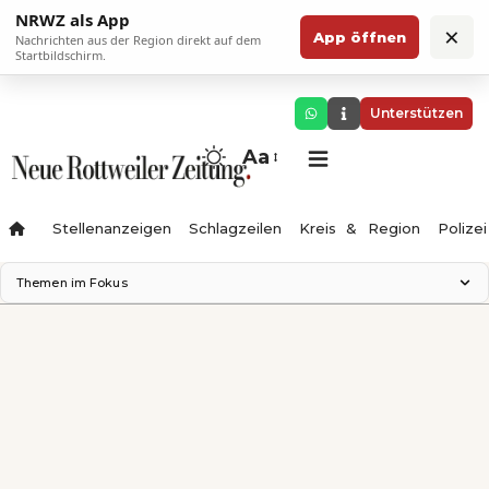
NRWZ als App
×
App öffnen
Nachrichten aus der Region direkt auf dem
Startbildschirm.
Unterstützen
Aa
Stellenanzeigen
Schlagzeilen
Kreis & Region
Polizei
Themen im Fokus
Landesgartenschau 2028
Zimmertheater Rottweil
Science Center
Ferienzauber '26
Testturm
Neckarline
Gäubahn