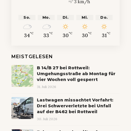
3 km/h
So.
Mo.
Di.
Mi.
Do.
°C
°C
°C
°C
°C
34
33
30
30
31
MEISTGELESEN
B 14/B 27 bei Rottweil:
Umgehungsstraße ab Montag für
vier Wochen voll gesperrt
31. Juli 2026
Lastwagen missachtet Vorfahrt:
Drei Schwerverletzte bei Unfall
auf der B462 bei Rottweil
30. Juli 2026