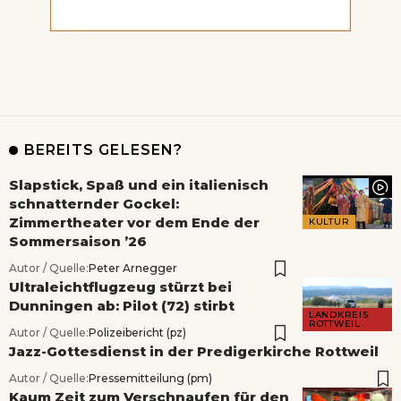
BEREITS GELESEN?
Slapstick, Spaß und ein italienisch
schnatternder Gockel:
Zimmertheater vor dem Ende der
KULTUR
Sommersaison ’26
Autor / Quelle:
Peter Arnegger
Ultraleichtflugzeug stürzt bei
Dunningen ab: Pilot (72) stirbt
LANDKREIS
ROTTWEIL
Autor / Quelle:
Polizeibericht (pz)
Jazz-Gottesdienst in der Predigerkirche Rottweil
Autor / Quelle:
Pressemitteilung (pm)
Kaum Zeit zum Verschnaufen für den