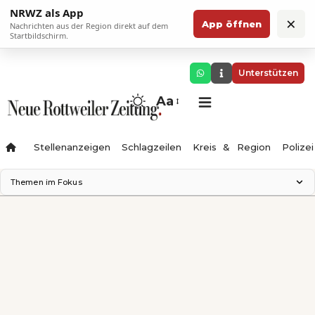
NRWZ als App
×
App öffnen
Nachrichten aus der Region direkt auf dem
Startbildschirm.
Unterstützen
Aa
Stellenanzeigen
Schlagzeilen
Kreis & Region
Polizei
Themen im Fokus
Landesgartenschau 2028
Zimmertheater Rottweil
Science Center
Ferienzauber '26
Testturm
Neckarline
Gäubahn