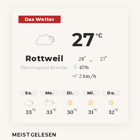
Das Wetter
27
°C
Rottweil
°
°
28
_
27
45%
Überwiegend Bewölkt
2 km/h
So.
Mo.
Di.
Mi.
Do.
°C
°C
°C
°C
°C
33
33
30
31
32
MEISTGELESEN