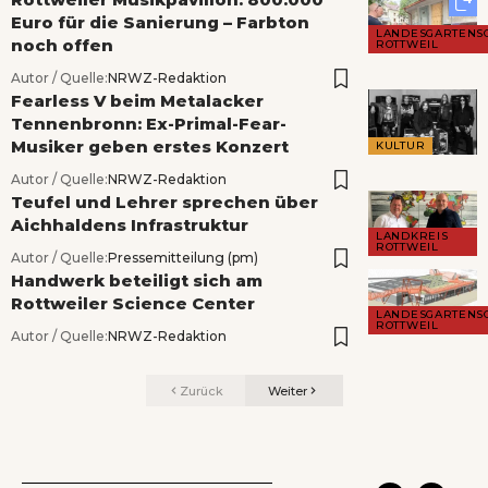
Euro für die Sanierung – Farbton
LANDESGARTENS
noch offen
ROTTWEIL
Autor / Quelle:
NRWZ-Redaktion
Fearless V beim Metalacker
Tennenbronn: Ex-Primal-Fear-
Musiker geben erstes Konzert
KULTUR
Autor / Quelle:
NRWZ-Redaktion
Teufel und Lehrer sprechen über
Aichhaldens Infrastruktur
LANDKREIS
ROTTWEIL
Autor / Quelle:
Pressemitteilung (pm)
Handwerk beteiligt sich am
Rottweiler Science Center
LANDESGARTENS
ROTTWEIL
Autor / Quelle:
NRWZ-Redaktion
Zurück
Weiter