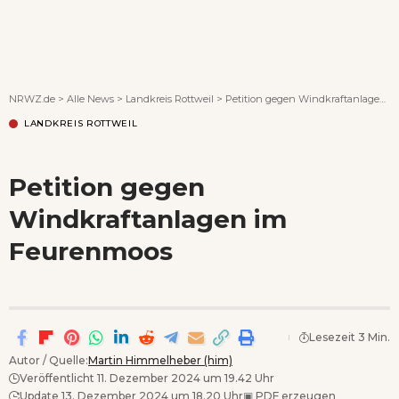
Wenn Orte erzählen ...
NRWZ.de
>
Alle News
>
Landkreis Rottweil
>
Petition gegen Windkraftanlagen im Feurenmoos
LANDKREIS ROTTWEIL
Petition gegen
Windkraftanlagen im
Feurenmoos
Lesezeit 3 Min.
Autor / Quelle:
Martin Himmelheber (him)
Veröffentlicht 11. Dezember 2024 um 19.42 Uhr
Update 13. Dezember 2024 um 18.20 Uhr
▣
PDF erzeugen