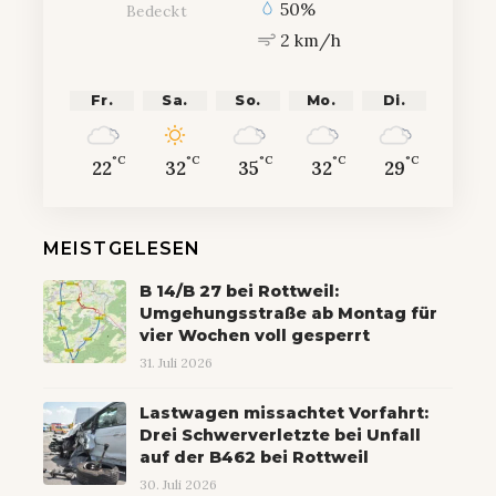
50%
Bedeckt
2 km/h
Fr.
Sa.
So.
Mo.
Di.
°C
°C
°C
°C
°C
22
32
35
32
29
MEISTGELESEN
B 14/B 27 bei Rottweil:
Umgehungsstraße ab Montag für
vier Wochen voll gesperrt
31. Juli 2026
Lastwagen missachtet Vorfahrt:
Drei Schwerverletzte bei Unfall
auf der B462 bei Rottweil
30. Juli 2026