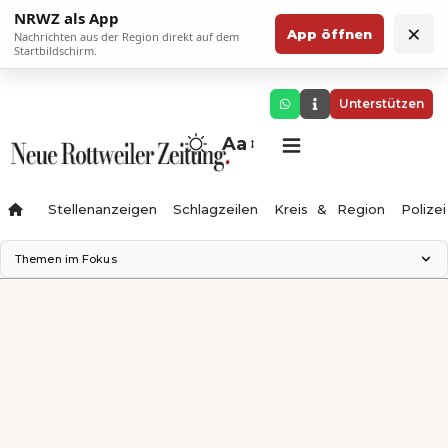
NRWZ als App
×
App öffnen
Nachrichten aus der Region direkt auf dem
Startbildschirm.
Unterstützen
Aa
Stellenanzeigen
Schlagzeilen
Kreis & Region
Polizei
Themen im Fokus
Landesgartenschau 2028
Zimmertheater Rottweil
Science Center
Ferienzauber '26
Testturm
Neckarline
Gäubahn