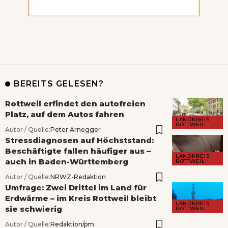
BEREITS GELESEN?
Rottweil erfindet den autofreien
Platz, auf dem Autos fahren
LANDKREIS
ROTTWEIL
Autor / Quelle:
Peter Arnegger
Stressdiagnosen auf Höchststand:
Beschäftigte fallen häufiger aus –
LANDKREIS
auch in Baden-Württemberg
ROTTWEIL
Autor / Quelle:
NRWZ-Redaktion
Umfrage: Zwei Drittel im Land für
Erdwärme – im Kreis Rottweil bleibt
LANDKREIS
sie schwierig
ROTTWEIL
Autor / Quelle:
Redaktion/pm