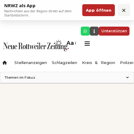
NRWZ als App
×
App öffnen
Nachrichten aus der Region direkt auf dem
Startbildschirm.
Unterstützen
Aa
Stellenanzeigen
Schlagzeilen
Kreis & Region
Polizei
Themen im Fokus
Landesgartenschau 2028
Zimmertheater Rottweil
Science Center
Ferienzauber '26
Testturm
Neckarline
Gäubahn