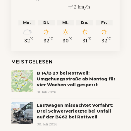
2 km/h
Mo.
Di.
Mi.
Do.
Fr.
°C
°C
°C
°C
°C
32
32
30
31
32
MEISTGELESEN
B 14/B 27 bei Rottweil:
Umgehungsstraße ab Montag für
vier Wochen voll gesperrt
31. Juli 2026
Lastwagen missachtet Vorfahrt:
Drei Schwerverletzte bei Unfall
auf der B462 bei Rottweil
30. Juli 2026