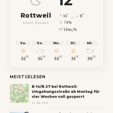
12
Rottweil
°
°
14
_
11
74%
Klarer Himmel
1 km/h
Sa.
So.
Mo.
Di.
Mi.
°C
°C
°C
°C
°C
32
35
33
31
30
MEISTGELESEN
B 14/B 27 bei Rottweil:
Umgehungsstraße ab Montag für
vier Wochen voll gesperrt
31. Juli 2026