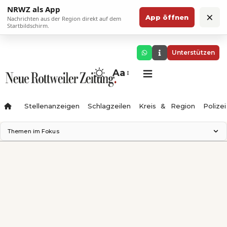
NRWZ als App
×
App öffnen
Nachrichten aus der Region direkt auf dem
Startbildschirm.
Unterstützen
Aa
Stellenanzeigen
Schlagzeilen
Kreis & Region
Polizei
Themen im Fokus
Landesgartenschau 2028
Zimmertheater Rottweil
Science Center
Ferienzauber '26
Testturm
Neckarline
Gäubahn