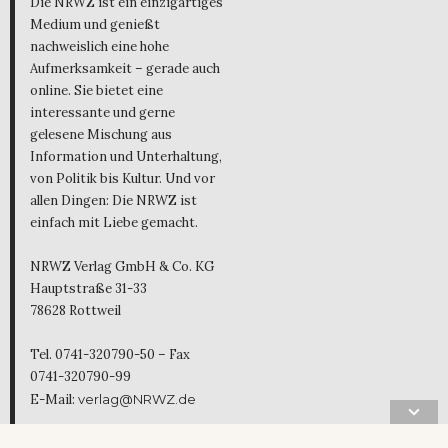
Die NRWZ ist ein einzigartiges
Medium und genießt
nachweislich eine hohe
Aufmerksamkeit – gerade auch
online. Sie bietet eine
interessante und gerne
gelesene Mischung aus
Information und Unterhaltung,
von Politik bis Kultur. Und vor
allen Dingen: Die NRWZ ist
einfach mit Liebe gemacht.
NRWZ Verlag GmbH & Co. KG
Hauptstraße 31-33
78628 Rottweil
Tel. 0741-320790-50 – Fax
0741-320790-99
E-Mail:
verlag@NRWZ.de