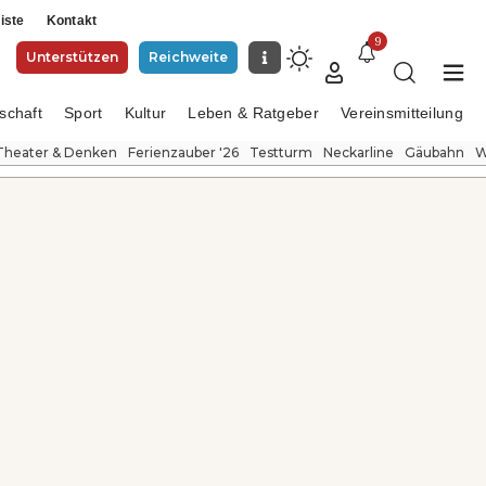
iste
Kontakt
9
Unterstützen
Reichweite
schaft
Sport
Kultur
Leben & Ratgeber
Vereinsmitteilung
Theater & Denken
Ferienzauber '26
Testturm
Neckarline
Gäubahn
W