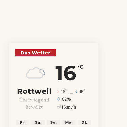
Das Wetter
16
°C
Rottweil
°
°
16
_
15
62%
Überwiegend
1 km/h
Bewölkt
Fr.
Sa.
So.
Mo.
Di.