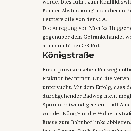
werde. Dies führt zum Konflikt zw
Bei der Abstimmung über diesen Pu
Letztere alle von der CDU.
Die Anregung von Monika Hugger (
gegenüber dem Getränkehandel we
allem nicht bei OB Ruf.
Königstraße
Einen provisorischen Radweg entl
Fraktion beantragt. Und die Verwa
untersucht. Mit dem Erfolg, dass d
durchgehender Radweg nicht möglic
Spuren notwendig seien – mit Aus
von der König- in die Wilhelmstra
Busse zum Bahnhof links abbiegen.
in die Lorenz-Bock-Straße müsse eb