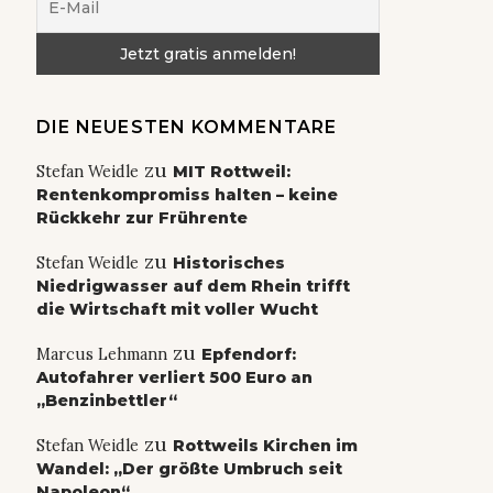
DIE NEUESTEN KOMMENTARE
zu
Stefan Weidle
MIT Rottweil:
Rentenkompromiss halten – keine
Rückkehr zur Frührente
zu
Stefan Weidle
Historisches
Niedrigwasser auf dem Rhein trifft
die Wirtschaft mit voller Wucht
zu
Marcus Lehmann
Epfendorf:
Autofahrer verliert 500 Euro an
„Benzinbettler“
zu
Stefan Weidle
Rottweils Kirchen im
Wandel: „Der größte Umbruch seit
Napoleon“