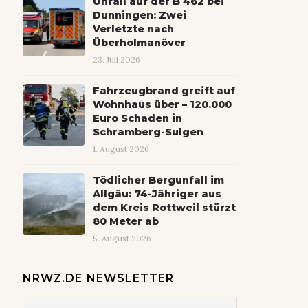
Unfall auf der B 462 bei
Dunningen: Zwei
Verletzte nach
Überholmanöver
23. Juli 2026
Fahrzeugbrand greift auf
Wohnhaus über – 120.000
Euro Schaden in
Schramberg-Sulgen
1. August 2026
Tödlicher Bergunfall im
Allgäu: 74-Jähriger aus
dem Kreis Rottweil stürzt
80 Meter ab
5. August 2026
NRWZ.DE NEWSLETTER