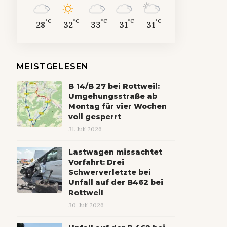
°C
°C
°C
°C
°C
28
32
33
31
31
MEISTGELESEN
B 14/B 27 bei Rottweil:
Umgehungsstraße ab
Montag für vier Wochen
voll gesperrt
31. Juli 2026
Lastwagen missachtet
Vorfahrt: Drei
Schwerverletzte bei
Unfall auf der B462 bei
Rottweil
30. Juli 2026