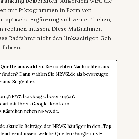
hränkung beibehalten. Außerdem wird die
den mit Piktogrammen in Form von
e optische Ergänzung soll verdeutlichen,
ern rechnen müssen. Diese Maßnahmen
dass Radfahrer nicht den linksseitigen Geh-
 fahren.
 Quelle auswählen:
Sie möchten Nachrichten aus
er finden? Dann wählen Sie NRWZ.de als bevorzugte
e aus. So geht es:
tton „NRWZ bei Google bevorzugen“.
edarf mit Ihrem Google-Konto an.
das Kästchen neben NRWZ.de.
de aktuelle Beiträge der NRWZ häufiger in den „Top
dem beeinflussen, welche Quellen Google in KI-