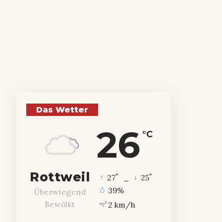
Das Wetter
26
°C
Rottweil
°
°
27
_
25
39%
Überwiegend
2 km/h
Bewölkt