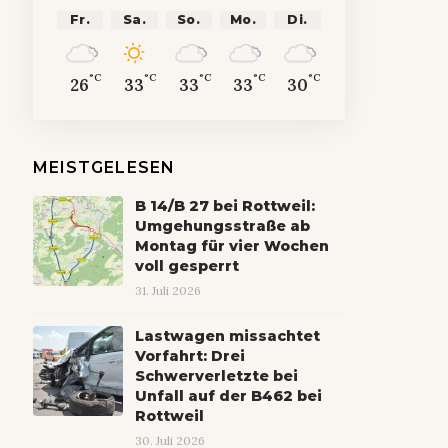
Fr.
Sa.
So.
Mo.
Di.
°C
°C
°C
°C
°C
26
33
33
33
30
MEISTGELESEN
B 14/B 27 bei Rottweil:
Umgehungsstraße ab
Montag für vier Wochen
voll gesperrt
31. Juli 2026
Lastwagen missachtet
Vorfahrt: Drei
Schwerverletzte bei
Unfall auf der B462 bei
Rottweil
30. Juli 2026