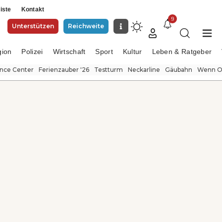
iste
Kontakt
9
Unterstützen
Reichweite
gion
Polizei
Wirtschaft
Sport
Kultur
Leben & Ratgeber
ence Center
Ferienzauber '26
Testturm
Neckarline
Gäubahn
Wenn Or