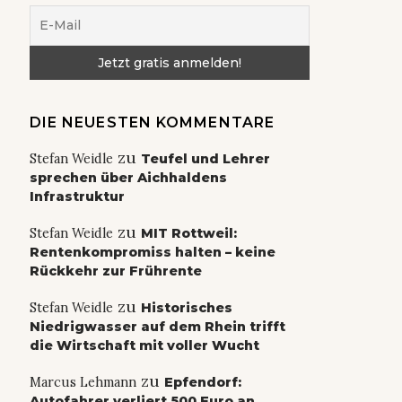
DIE NEUESTEN KOMMENTARE
zu
Stefan Weidle
Teufel und Lehrer
sprechen über Aichhaldens
Infrastruktur
zu
Stefan Weidle
MIT Rottweil:
Rentenkompromiss halten – keine
Rückkehr zur Frührente
zu
Stefan Weidle
Historisches
Niedrigwasser auf dem Rhein trifft
die Wirtschaft mit voller Wucht
zu
Marcus Lehmann
Epfendorf:
Autofahrer verliert 500 Euro an