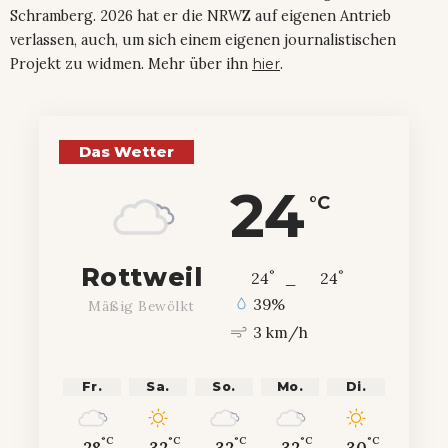
Schramberg. 2026 hat er die NRWZ auf eigenen Antrieb
verlassen, auch, um sich einem eigenen journalistischen
Projekt zu widmen. Mehr über ihn
hier
.
Das Wetter
24
°C
Rottweil
°
°
24
_
24
39%
Mäßig Bewölkt
3 km/h
Fr.
Sa.
So.
Mo.
Di.
°C
°C
°C
°C
°C