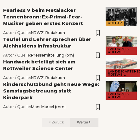
Fearless V beim Metalacker
Tennenbronn: Ex-Primal-Fear-
Musiker geben erstes Konzert
KULTUR
Autor / Quelle:
NRWZ-Redaktion
Teufel und Lehrer sprechen über
Aichhaldens Infrastruktur
LANDKREIS
ROTTWEIL
Autor / Quelle:
Pressemitteilung (pm)
Handwerk beteiligt sich am
Rottweiler Science Center
LANDESGARTENS
ROTTWEIL
Autor / Quelle:
NRWZ-Redaktion
Kinderschutzbund geht neue Wege:
Samstagsbetreuung statt
LANDKREIS
Kinderpark
ROTTWEIL
Autor / Quelle:
Moni Marcel (mm)
Zurück
Weiter