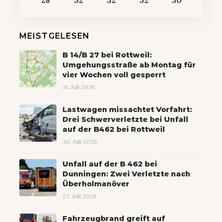
28
32
32
32
30
MEISTGELESEN
B 14/B 27 bei Rottweil:
Umgehungsstraße ab Montag für
vier Wochen voll gesperrt
31. Juli 2026
Lastwagen missachtet Vorfahrt:
Drei Schwerverletzte bei Unfall
auf der B462 bei Rottweil
30. Juli 2026
Unfall auf der B 462 bei
Dunningen: Zwei Verletzte nach
Überholmanöver
23. Juli 2026
Fahrzeugbrand greift auf