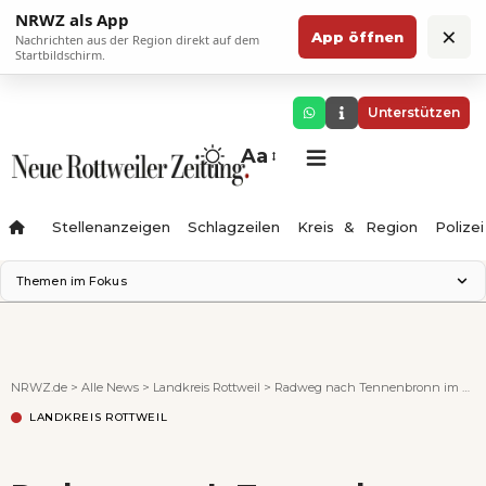
NRWZ als App
×
App öffnen
Nachrichten aus der Region direkt auf dem
Startbildschirm.
Unterstützen
Aa
Stellenanzeigen
Schlagzeilen
Kreis & Region
Polizei
Themen im Fokus
Landesgartenschau 2028
Zimmertheater Rottweil
Science Center
NRWZ.de
>
Alle News
>
Landkreis Rottweil
>
Radweg nach Tennenbronn im Bedarfsplan: Missverständnis
Ferienzauber '26
LANDKREIS ROTTWEIL
Testturm
Neckarline
Gäubahn