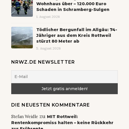
Wohnhaus über – 120.000 Euro
Schaden in Schramberg-Sulgen
1. August 2026
Tödlicher Bergunfall im Allgäu: 74-
Jähriger aus dem Kreis Rottweil
stürzt 80 Meter ab
5. August 2026
NRWZ.DE NEWSLETTER
DIE NEUESTEN KOMMENTARE
zu
Stefan Weidle
MIT Rottweil:
Rentenkompromiss halten – keine Rückkehr
zur Frührente