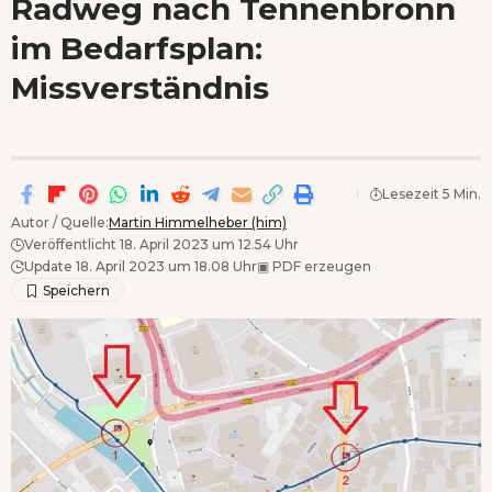
Radweg nach Tennenbronn
Wenn Orte erzählen ...
im Bedarfsplan:
- Anzeige -
Missverständnis
Lesezeit 5 Min.
Autor / Quelle:
Martin Himmelheber (him)
Veröffentlicht 18. April 2023 um 12.54 Uhr
Update 18. April 2023 um 18.08 Uhr
▣
PDF erzeugen