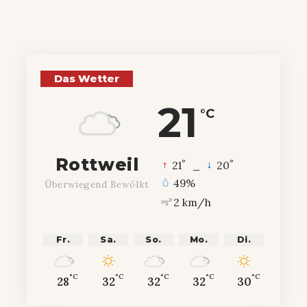
Das Wetter
21
°C
Rottweil
°
°
21
_
20
49%
Überwiegend Bewölkt
2 km/h
Fr.
Sa.
So.
Mo.
Di.
°C
°C
°C
°C
°C
28
32
32
32
30