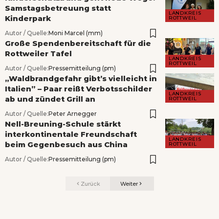
Samstagsbetreuung statt
LANDKREIS
Kinderpark
ROTTWEIL
Autor / Quelle:
Moni Marcel (mm)
Große Spendenbereitschaft für die
Rottweiler Tafel
LANDKREIS
ROTTWEIL
Autor / Quelle:
Pressemitteilung (pm)
„Waldbrandgefahr gibt’s vielleicht in
Italien” – Paar reißt Verbotsschilder
LANDKREIS
ab und zündet Grill an
ROTTWEIL
Autor / Quelle:
Peter Arnegger
Nell-Breuning-Schule stärkt
interkontinentale Freundschaft
LANDKREIS
beim Gegenbesuch aus China
ROTTWEIL
Autor / Quelle:
Pressemitteilung (pm)
Zurück
Weiter