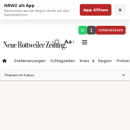
NRWZ als App
×
App öffnen
Nachrichten aus der Region direkt auf dem
Startbildschirm.
Unterstützen
Aa
Stellenanzeigen
Schlagzeilen
Kreis & Region
Polizei
Themen im Fokus
Landesgartenschau 2028
Zimmertheater Rottweil
Science Center
Ferienzauber '26
Testturm
Neckarline
Gäubahn