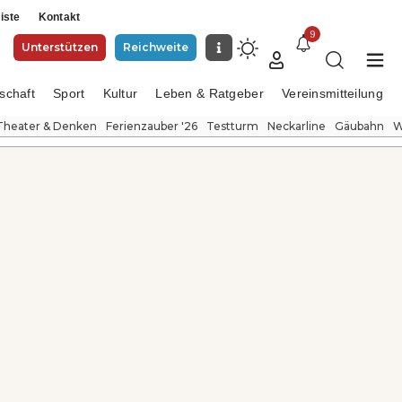
iste
Kontakt
9
Unterstützen
Reichweite
schaft
Sport
Kultur
Leben & Ratgeber
Vereinsmitteilung
Theater & Denken
Ferienzauber '26
Testturm
Neckarline
Gäubahn
W