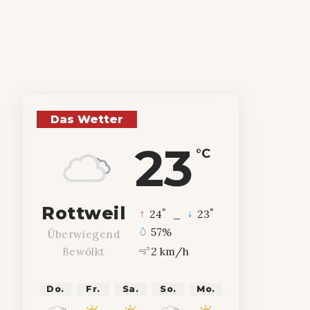
Das Wetter
23
°C
Rottweil
°
°
24
_
23
57%
Überwiegend
2 km/h
Bewölkt
Do.
Fr.
Sa.
So.
Mo.