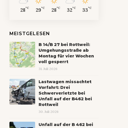
°C
°C
°C
°C
°C
28
29
28
32
33
MEISTGELESEN
B 14/B 27 bei Rottweil:
Umgehungsstraße ab
Montag für vier Wochen
voll gesperrt
31. Juli 2026
Lastwagen missachtet
Vorfahrt: Drei
Schwerverletzte bei
Unfall auf der B462 bei
Rottweil
30. Juli 2026
Unfall auf der B 462 bei