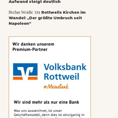
Aufwand steigt deutlich
zu
Stefan Weidle
Rottweils Kirchen im
Wandel: „Der größte Umbruch seit
Napoleon“