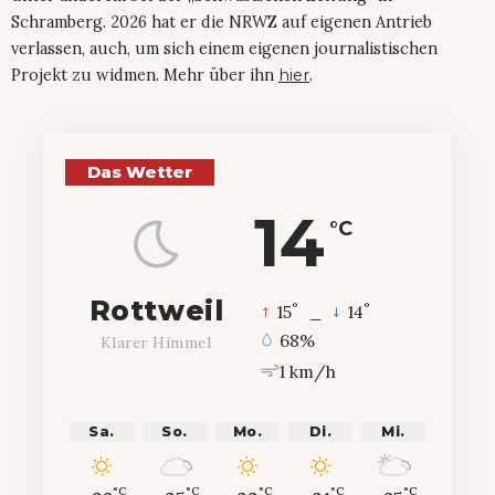
Schramberg. 2026 hat er die NRWZ auf eigenen Antrieb
verlassen, auch, um sich einem eigenen journalistischen
Projekt zu widmen. Mehr über ihn
hier
.
Das Wetter
14
°C
Rottweil
°
°
15
_
14
68%
Klarer Himmel
1 km/h
Sa.
So.
Mo.
Di.
Mi.
°C
°C
°C
°C
°C