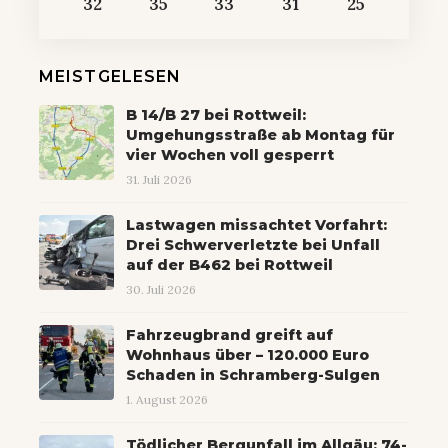
32
35
33
31
25
MEISTGELESEN
B 14/B 27 bei Rottweil:
Umgehungsstraße ab Montag für
vier Wochen voll gesperrt
31. Juli 2026
Lastwagen missachtet Vorfahrt:
Drei Schwerverletzte bei Unfall
auf der B462 bei Rottweil
30. Juli 2026
Fahrzeugbrand greift auf
Wohnhaus über – 120.000 Euro
Schaden in Schramberg-Sulgen
1. August 2026
Tödlicher Bergunfall im Allgäu: 74-