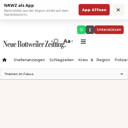
NRWZ als App
×
App öffnen
Nachrichten aus der Region direkt auf dem
Startbildschirm.
Unterstützen
Aa
Stellenanzeigen
Schlagzeilen
Kreis & Region
Polizei
Themen im Fokus
Landesgartenschau 2028
Zimmertheater Rottweil
Science Center
Ferienzauber '26
Testturm
Neckarline
Gäubahn