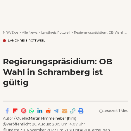
Wenn Orte erzählen ...
NRWZ.de
>
Alle News
>
Landkreis Rottweil
>
Regierungspräsidium: OB Wahl in Schramberg ist gültig
LANDKREIS ROTTWEIL
Regierungspräsidium: OB
Wahl in Schramberg ist
gültig
Lesezeit 1 Min.
Autor / Quelle:
Martin Himmelheber (him)
Veröffentlicht 26. August 2019 um 14.07 Uhr
Update 30. November 2023 um 21.31 Uhr
▣
PDF erzeugen