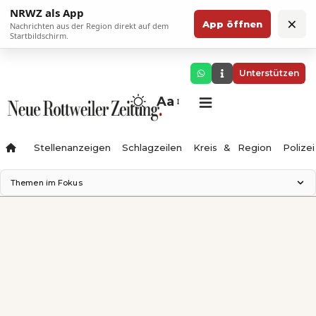
NRWZ als App
×
App öffnen
Nachrichten aus der Region direkt auf dem
Startbildschirm.
Unterstützen
Aa
Stellenanzeigen
Schlagzeilen
Kreis & Region
Polizei
Themen im Fokus
Landesgartenschau 2028
Zimmertheater Rottweil
Science Center
Ferienzauber '26
Testturm
Neckarline
Gäubahn