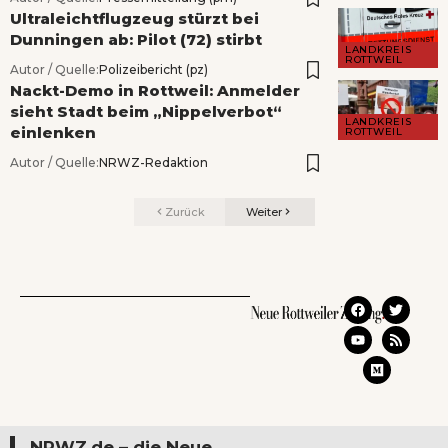
Ultraleichtflugzeug stürzt bei
Dunningen ab: Pilot (72) stirbt
LANDKREIS
ROTTWEIL
Autor / Quelle:
Polizeibericht (pz)
Nackt-Demo in Rottweil: Anmelder
sieht Stadt beim „Nippelverbot“
LANDKREIS
einlenken
ROTTWEIL
Autor / Quelle:
NRWZ-Redaktion
Zurück
Weiter
NRWZ.de – die Neue