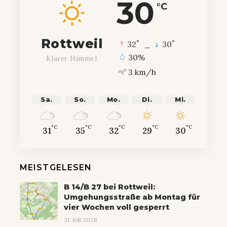
30
°C
Rottweil
°
°
32
_
30
30%
Klarer Himmel
3 km/h
Sa.
So.
Mo.
Di.
Mi.
°C
°C
°C
°C
°C
31
35
32
29
30
MEISTGELESEN
B 14/B 27 bei Rottweil:
Umgehungsstraße ab Montag für
vier Wochen voll gesperrt
31. Juli 2026