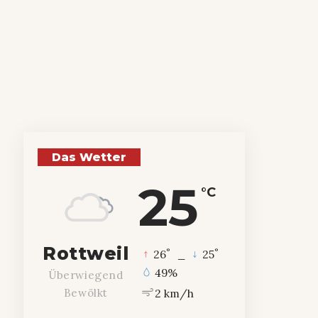
Das Wetter
25
°C
Rottweil
°
°
26
_
25
49%
Überwiegend
2 km/h
Bewölkt