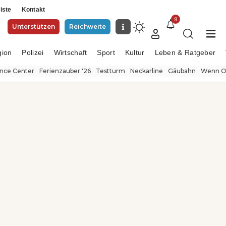
iste
Kontakt
9
Unterstützen
Reichweite
gion
Polizei
Wirtschaft
Sport
Kultur
Leben & Ratgeber
ence Center
Ferienzauber '26
Testturm
Neckarline
Gäubahn
Wenn Or