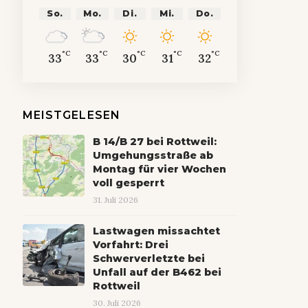
So.
Mo.
Di.
Mi.
Do.
°C
°C
°C
°C
°C
33
33
30
31
32
MEISTGELESEN
B 14/B 27 bei Rottweil:
Umgehungsstraße ab
Montag für vier Wochen
voll gesperrt
31. Juli 2026
Lastwagen missachtet
Vorfahrt: Drei
Schwerverletzte bei
Unfall auf der B462 bei
Rottweil
30. Juli 2026