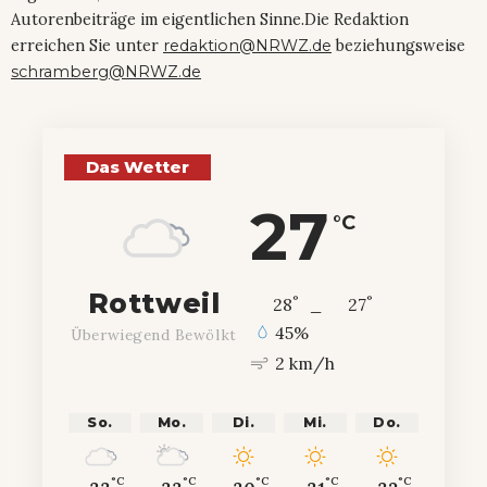
Autorenbeiträge im eigentlichen Sinne.Die Redaktion
erreichen Sie unter
redaktion@NRWZ.de
beziehungsweise
schramberg@NRWZ.de
Das Wetter
27
°C
Rottweil
°
°
28
_
27
45%
Überwiegend Bewölkt
2 km/h
So.
Mo.
Di.
Mi.
Do.
°C
°C
°C
°C
°C