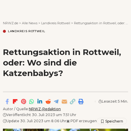
Wenn Orte erzählen ...
NRWZ.de
>
Alle News
>
Landkreis Rottweil
>
Rettungsaktion in Rottweil, oder: Wo sind die Katzenbabys?
LANDKREIS ROTTWEIL
Rettungsaktion in Rottweil,
oder: Wo sind die
Katzenbabys?
Lesezeit 5 Min.
Autor / Quelle:
NRWZ-Redaktion
Veröffentlicht 30. Juli 2023 um 7.51 Uhr
Update 30. Juli 2023 um 8.06 Uhr
▣
PDF erzeugen