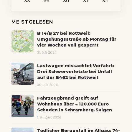
33
33
30
31
32
MEISTGELESEN
B 14/B 27 bei Rottweil:
Umgehungsstraße ab Montag für
vier Wochen voll gesperrt
31. Juli 2026
Lastwagen missachtet Vorfahrt:
Drei Schwerverletzte bei Unfall
auf der B462 bei Rottweil
30. Juli 2026
Fahrzeugbrand greift auf
Wohnhaus über – 120.000 Euro
Schaden in Schramberg-Sulgen
1. August 2026
Tödlicher Bergunfall im Allgäu: 74-