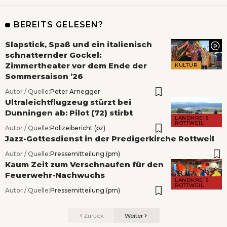
BEREITS GELESEN?
Slapstick, Spaß und ein italienisch
schnatternder Gockel:
Zimmertheater vor dem Ende der
KULTUR
Sommersaison ’26
Autor / Quelle:
Peter Arnegger
Ultraleichtflugzeug stürzt bei
Dunningen ab: Pilot (72) stirbt
LANDKREIS
ROTTWEIL
Autor / Quelle:
Polizeibericht (pz)
Jazz-Gottesdienst in der Predigerkirche Rottweil
Autor / Quelle:
Pressemitteilung (pm)
Kaum Zeit zum Verschnaufen für den
Feuerwehr-Nachwuchs
LANDKREIS
ROTTWEIL
Autor / Quelle:
Pressemitteilung (pm)
Zurück
Weiter