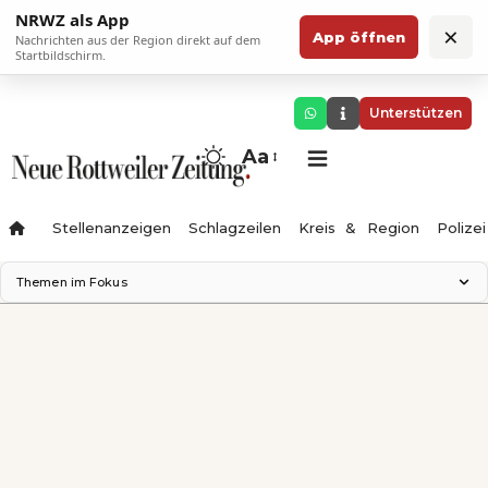
NRWZ als App
×
App öffnen
Nachrichten aus der Region direkt auf dem
Startbildschirm.
Unterstützen
Aa
Stellenanzeigen
Schlagzeilen
Kreis & Region
Polizei
Themen im Fokus
Landesgartenschau 2028
Zimmertheater Rottweil
Science Center
Ferienzauber '26
Testturm
Neckarline
Gäubahn