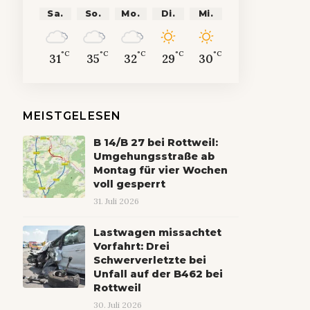
Sa.
So.
Mo.
Di.
Mi.
°C
°C
°C
°C
°C
31
35
32
29
30
MEISTGELESEN
B 14/B 27 bei Rottweil:
Umgehungsstraße ab
Montag für vier Wochen
voll gesperrt
31. Juli 2026
Lastwagen missachtet
Vorfahrt: Drei
Schwerverletzte bei
Unfall auf der B462 bei
Rottweil
30. Juli 2026