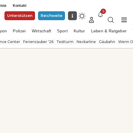
iste
Kontakt
9
Unterstützen
Reichweite
gion
Polizei
Wirtschaft
Sport
Kultur
Leben & Ratgeber
ence Center
Ferienzauber '26
Testturm
Neckarline
Gäubahn
Wenn Or