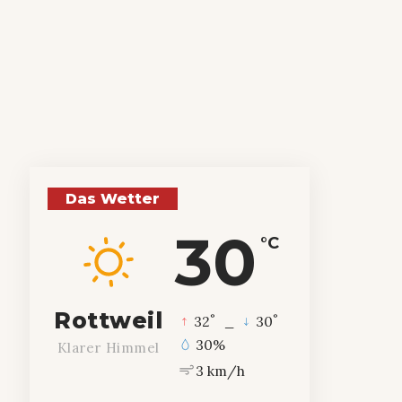
Das Wetter
30
°C
Rottweil
°
°
32
_
30
30%
Klarer Himmel
3 km/h