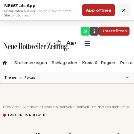
NRWZ als App
×
App öffnen
Nachrichten aus der Region direkt auf dem
Startbildschirm.
Unterstützen
Aa
Stellenanzeigen
Schlagzeilen
Kreis & Region
Polizei
Themen im Fokus
Landesgartenschau 2028
Zimmertheater Rottweil
Science Center
NRWZ.de
>
Alle News
>
Landkreis Rottweil
>
Rottweil: Der Plan von mehr Parkplätzen und der Körnerstraße als Radschnellweg
Ferienzauber '26
LANDKREIS ROTTWEIL
Testturm
Neckarline
Gäubahn