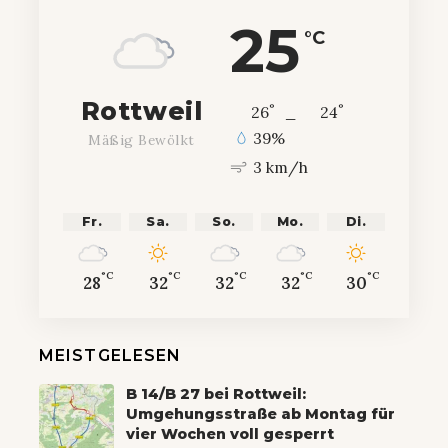
25
°C
Rottweil
°
°
26
_
24
39%
Mäßig Bewölkt
3 km/h
Fr.
Sa.
So.
Mo.
Di.
°C
°C
°C
°C
°C
28
32
32
32
30
MEISTGELESEN
B 14/B 27 bei Rottweil:
Umgehungsstraße ab Montag für
vier Wochen voll gesperrt