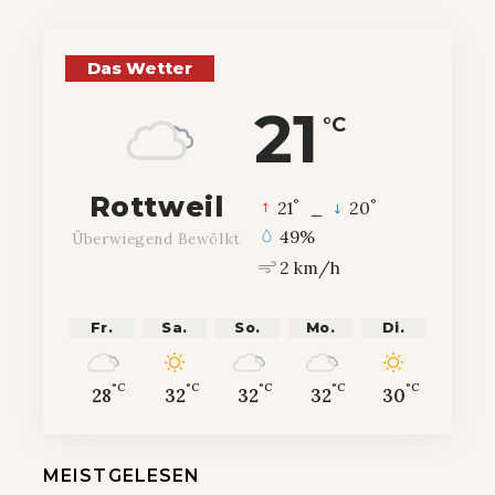
Das Wetter
21
°C
Rottweil
°
°
21
_
20
49%
Überwiegend Bewölkt
2 km/h
Fr.
Sa.
So.
Mo.
Di.
°C
°C
°C
°C
°C
28
32
32
32
30
MEISTGELESEN