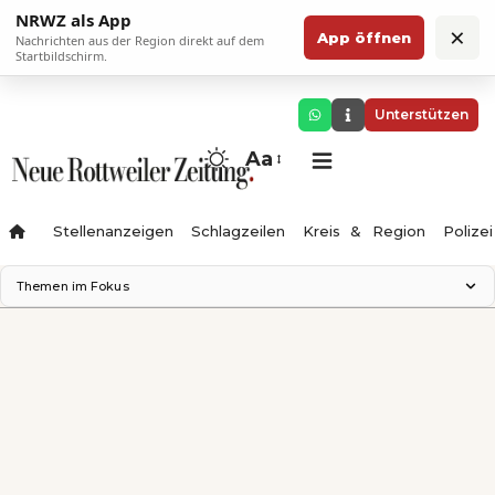
NRWZ als App
×
App öffnen
Nachrichten aus der Region direkt auf dem
Startbildschirm.
Unterstützen
Aa
Stellenanzeigen
Schlagzeilen
Kreis & Region
Polizei
Themen im Fokus
Landesgartenschau 2028
Zimmertheater Rottweil
Science Center
Ferienzauber '26
Testturm
Neckarline
Gäubahn