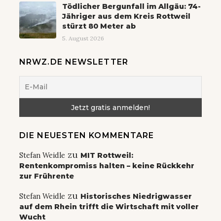
Tödlicher Bergunfall im Allgäu: 74-
Jähriger aus dem Kreis Rottweil
stürzt 80 Meter ab
5. August 2026
NRWZ.DE NEWSLETTER
DIE NEUESTEN KOMMENTARE
zu
Stefan Weidle
MIT Rottweil:
Rentenkompromiss halten – keine Rückkehr
zur Frührente
zu
Stefan Weidle
Historisches Niedrigwasser
auf dem Rhein trifft die Wirtschaft mit voller
Wucht