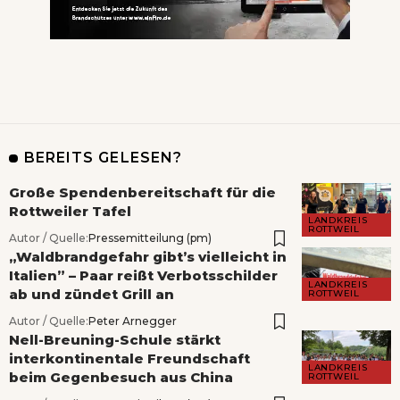
BEREITS GELESEN?
Große Spendenbereitschaft für die
Rottweiler Tafel
LANDKREIS
ROTTWEIL
Autor / Quelle:
Pressemitteilung (pm)
„Waldbrandgefahr gibt’s vielleicht in
Italien” – Paar reißt Verbotsschilder
LANDKREIS
ab und zündet Grill an
ROTTWEIL
Autor / Quelle:
Peter Arnegger
Nell-Breuning-Schule stärkt
interkontinentale Freundschaft
LANDKREIS
beim Gegenbesuch aus China
ROTTWEIL