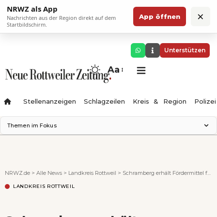
NRWZ als App
×
App öffnen
Nachrichten aus der Region direkt auf dem
Startbildschirm.
Unterstützen
Aa
Stellenanzeigen
Schlagzeilen
Kreis & Region
Polizei
Themen im Fokus
Landesgartenschau 2028
Zimmertheater Rottweil
Science Center
NRWZ.de
>
Alle News
>
Landkreis Rottweil
>
Schramberg erhält Fördermittel für die Schulhaussanierung
Ferienzauber '26
LANDKREIS ROTTWEIL
Testturm
Neckarline
Gäubahn