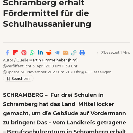
Schramberg erhält
Wenn Orte erzählen ...
Fördermittel für die
- Anzeige -
Schulhaussanierung
Lesezeit 1 Min.
Autor / Quelle:
Martin Himmelheber (him)
Veröffentlicht 3. April 2019 um 11.38 Uhr
Update 30. November 2023 um 21.31 Uhr
▣
PDF erzeugen
SCHRAMBERG – Für drei Schulen in
Schramberg hat das Land Mittel locker
gemacht, um die Gebäude auf Vordermann
zu bringen: Das – vom Landkreis getragene
– Berufsschulzentrum in Schramberg erhält