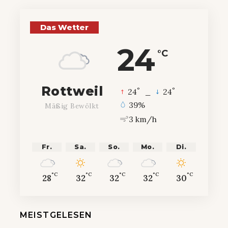
Das Wetter
24
°C
Rottweil
°
°
24
_
24
39%
Mäßig Bewölkt
3 km/h
Fr.
Sa.
So.
Mo.
Di.
°C
°C
°C
°C
°C
28
32
32
32
30
MEISTGELESEN