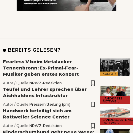
BEREITS GELESEN?
Fearless V beim Metalacker
Tennenbronn: Ex-Primal-Fear-
Musiker geben erstes Konzert
KULTUR
Autor / Quelle:
NRWZ-Redaktion
Teufel und Lehrer sprechen über
Aichhaldens Infrastruktur
LANDKREIS
ROTTWEIL
Autor / Quelle:
Pressemitteilung (pm)
Handwerk beteiligt sich am
Rottweiler Science Center
LANDESGARTENS
ROTTWEIL
Autor / Quelle:
NRWZ-Redaktion
Kinderschutzbund geht neue Wege: