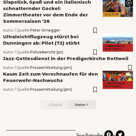
Slapstick, Spaß und ein italienisch
schnatternder Gockel:
Zimmertheater vor dem Ende der
KULTUR
Sommersaison ’26
Autor / Quelle:
Peter Arnegger
Ultraleichtflugzeug stürzt bei
Dunningen ab: Pilot (72) stirbt
LANDKREIS
ROTTWEIL
Autor / Quelle:
Polizeibericht (pz)
Jazz-Gottesdienst in der Predigerkirche Rottweil
Autor / Quelle:
Pressemitteilung (pm)
Kaum Zeit zum Verschnaufen für den
Feuerwehr-Nachwuchs
LANDKREIS
ROTTWEIL
Autor / Quelle:
Pressemitteilung (pm)
Zurück
Weiter