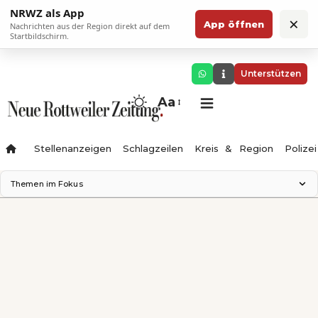
NRWZ als App
×
App öffnen
Nachrichten aus der Region direkt auf dem
Startbildschirm.
Unterstützen
Aa
Stellenanzeigen
Schlagzeilen
Kreis & Region
Polizei
Themen im Fokus
Landesgartenschau 2028
Zimmertheater Rottweil
Science Center
Ferienzauber '26
Testturm
Neckarline
Gäubahn