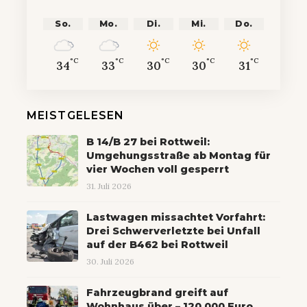
So.
Mo.
Di.
Mi.
Do.
°C
°C
°C
°C
°C
34
33
30
30
31
MEISTGELESEN
B 14/B 27 bei Rottweil:
Umgehungsstraße ab Montag für
vier Wochen voll gesperrt
31. Juli 2026
Lastwagen missachtet Vorfahrt:
Drei Schwerverletzte bei Unfall
auf der B462 bei Rottweil
30. Juli 2026
Fahrzeugbrand greift auf
Wohnhaus über – 120.000 Euro