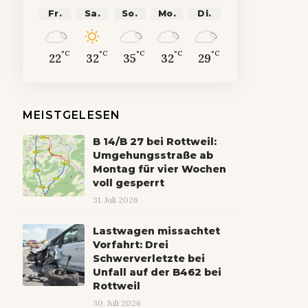
Fr.
Sa.
So.
Mo.
Di.
°C
°C
°C
°C
°C
22
32
35
32
29
MEISTGELESEN
B 14/B 27 bei Rottweil:
Umgehungsstraße ab
Montag für vier Wochen
voll gesperrt
31. Juli 2026
Lastwagen missachtet
Vorfahrt: Drei
Schwerverletzte bei
Unfall auf der B462 bei
Rottweil
30. Juli 2026