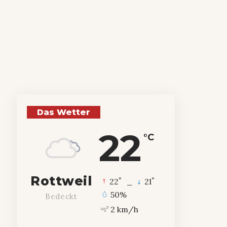
Das Wetter
22
°C
Rottweil
°
°
22
_
21
50%
Bedeckt
2 km/h