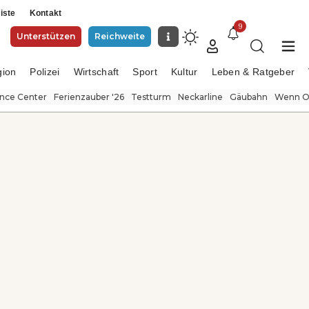
iste
Kontakt
9
Unterstützen
Reichweite
gion
Polizei
Wirtschaft
Sport
Kultur
Leben & Ratgeber
ence Center
Ferienzauber '26
Testturm
Neckarline
Gäubahn
Wenn Or