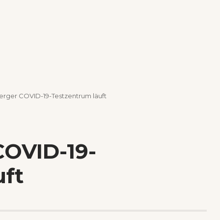
rger COVID-19-Testzentrum läuft
OVID-19-
uft