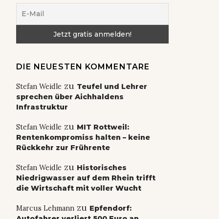
DIE NEUESTEN KOMMENTARE
zu
Stefan Weidle
Teufel und Lehrer
sprechen über Aichhaldens
Infrastruktur
zu
Stefan Weidle
MIT Rottweil:
Rentenkompromiss halten – keine
Rückkehr zur Frührente
zu
Stefan Weidle
Historisches
Niedrigwasser auf dem Rhein trifft
die Wirtschaft mit voller Wucht
zu
Marcus Lehmann
Epfendorf:
Autofahrer verliert 500 Euro an