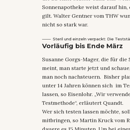
Sonnenapotheke weist darauf hin,
gilt. Walter Gentner vom THW wund
nicht so stark war.
Steril und einzeln verpackt: Die Testst
Vorläufig bis Ende März
Susanne Gorgs-Mager, die für die S
meint, man starte jetzt und schaue
man noch nachsteuern. Bisher plan
unter 14 Jahren können sich im Te
lassen, so Eisenlohr. „Wir verwend
Testmethode“, erläutert Quandt.
Wer sich testen lassen möchte, sol
mitbringen, so Martin Kruck vom Ro
dauere es 15 Minuten. Um bei ein