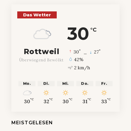
Das Wetter
30
°C
Rottweil
°
°
30
_
27
42%
Überwiegend Bewölkt
2 km/h
Mo.
Di.
Mi.
Do.
Fr.
°C
°C
°C
°C
°C
30
32
30
31
33
MEISTGELESEN