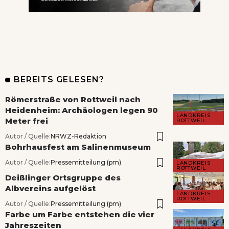
BEREITS GELESEN?
Römerstraße von Rottweil nach
Heidenheim: Archäologen legen 90
LANDKREIS
Meter frei
ROTTWEIL
Autor / Quelle:
NRWZ-Redaktion
Bohrhausfest am Salinenmuseum
Autor / Quelle:
Pressemitteilung (pm)
LANDKREIS
ROTTWEIL
Deißlinger Ortsgruppe des
Albvereins aufgelöst
LANDKREIS
ROTTWEIL
Autor / Quelle:
Pressemitteilung (pm)
Farbe um Farbe entstehen die vier
Jahreszeiten