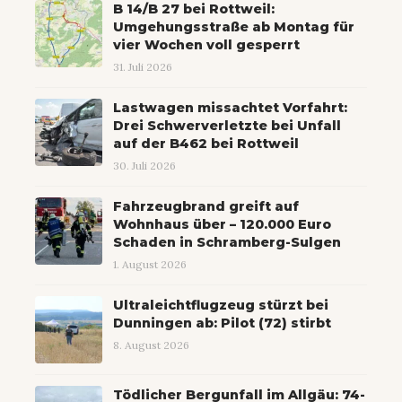
B 14/B 27 bei Rottweil:
Umgehungsstraße ab Montag für
vier Wochen voll gesperrt
31. Juli 2026
Lastwagen missachtet Vorfahrt:
Drei Schwerverletzte bei Unfall
auf der B462 bei Rottweil
30. Juli 2026
Fahrzeugbrand greift auf
Wohnhaus über – 120.000 Euro
Schaden in Schramberg-Sulgen
1. August 2026
Ultraleichtflugzeug stürzt bei
Dunningen ab: Pilot (72) stirbt
8. August 2026
Tödlicher Bergunfall im Allgäu: 74-