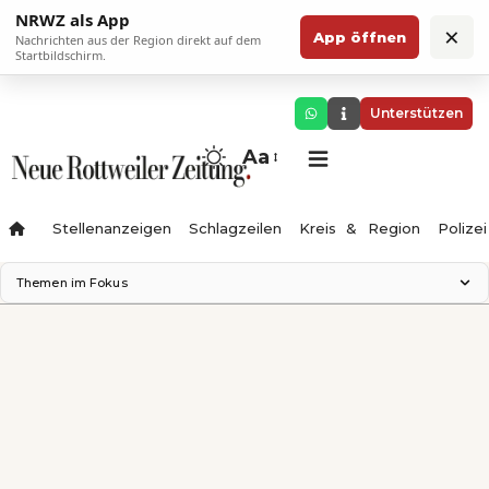
NRWZ als App
×
App öffnen
Nachrichten aus der Region direkt auf dem
Startbildschirm.
Unterstützen
Aa
Stellenanzeigen
Schlagzeilen
Kreis & Region
Polizei
Themen im Fokus
Landesgartenschau 2028
Zimmertheater Rottweil
Science Center
Ferienzauber '26
Testturm
Neckarline
Gäubahn