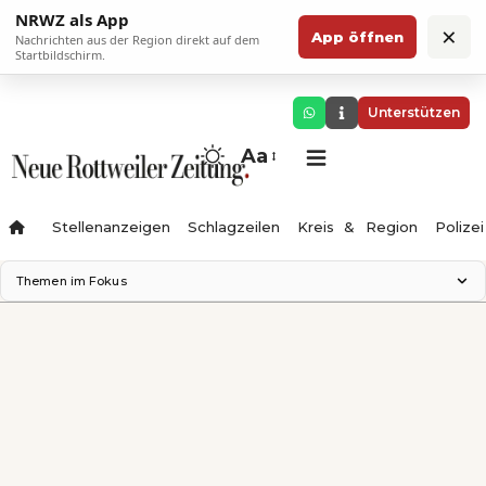
NRWZ als App
×
App öffnen
Nachrichten aus der Region direkt auf dem
Startbildschirm.
Unterstützen
Aa
Stellenanzeigen
Schlagzeilen
Kreis & Region
Polizei
Themen im Fokus
Landesgartenschau 2028
Zimmertheater Rottweil
Science Center
Ferienzauber '26
Testturm
Neckarline
Gäubahn