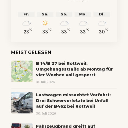
Fr.
Sa.
So.
Mo.
Di.
°C
°C
°C
°C
°C
28
33
33
33
30
MEISTGELESEN
B 14/B 27 bei Rottweil:
Umgehungsstraße ab Montag für
vier Wochen voll gesperrt
31. Juli 2026
Lastwagen missachtet Vorfahrt:
Drei Schwerverletzte bei Unfall
auf der B462 bei Rottweil
30. Juli 2026
Fahrzeugbrand greift auf