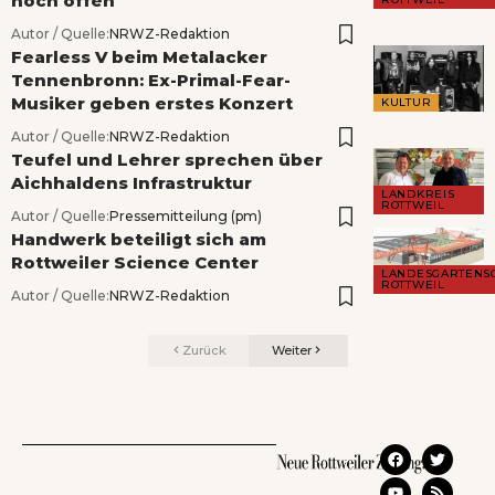
noch offen
Autor / Quelle:
NRWZ-Redaktion
Fearless V beim Metalacker
Tennenbronn: Ex-Primal-Fear-
Musiker geben erstes Konzert
KULTUR
Autor / Quelle:
NRWZ-Redaktion
Teufel und Lehrer sprechen über
Aichhaldens Infrastruktur
LANDKREIS
ROTTWEIL
Autor / Quelle:
Pressemitteilung (pm)
Handwerk beteiligt sich am
Rottweiler Science Center
LANDESGARTENS
ROTTWEIL
Autor / Quelle:
NRWZ-Redaktion
Zurück
Weiter