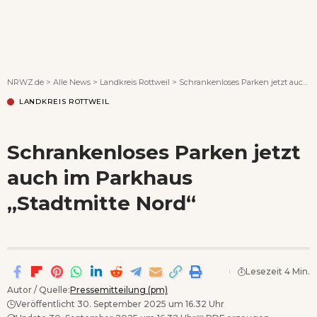
Wenn Orte erzählen ...
NRWZ.de
>
Alle News
>
Landkreis Rottweil
>
Schrankenloses Parken jetzt auch im Parkhaus „Stadtmitte Nord“
LANDKREIS ROTTWEIL
Schrankenloses Parken jetzt
auch im Parkhaus
„Stadtmitte Nord“
Lesezeit 4 Min.
Autor / Quelle:
Pressemitteilung (pm)
Veröffentlicht 30. September 2025 um 16.32 Uhr