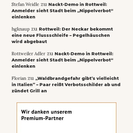
zu
Stefan Weidle
Nackt-Demo in Rottweil:
Anmelder sieht Stadt beim „Nippelverbot“
einlenken
zu
hgknaup
Rottweil: Der Neckar bekommt
eine neue Flussschleife – Pegelhäuschen
wird abgebaut
zu
Rottweiler Adler
Nackt-Demo in Rottweil:
Anmelder sieht Stadt beim „Nippelverbot“
einlenken
zu
Florian
„Waldbrandgefahr gibt’s vielleicht
in Italien” – Paar reißt Verbotsschilder ab und
zündet Grill an