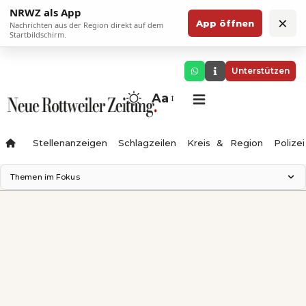
NRWZ als App
×
App öffnen
Nachrichten aus der Region direkt auf dem
Startbildschirm.
Unterstützen
Aa
Stellenanzeigen
Schlagzeilen
Kreis & Region
Polizei
Themen im Fokus
Landesgartenschau 2028
Zimmertheater Rottweil
Science Center
Ferienzauber '26
Testturm
Neckarline
Gäubahn