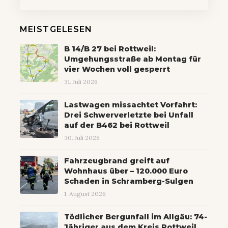
MEISTGELESEN
B 14/B 27 bei Rottweil:
Umgehungsstraße ab Montag für
vier Wochen voll gesperrt
31. Juli 2026
Lastwagen missachtet Vorfahrt:
Drei Schwerverletzte bei Unfall
auf der B462 bei Rottweil
30. Juli 2026
Fahrzeugbrand greift auf
Wohnhaus über – 120.000 Euro
Schaden in Schramberg-Sulgen
1. August 2026
Tödlicher Bergunfall im Allgäu: 74-
Jähriger aus dem Kreis Rottweil