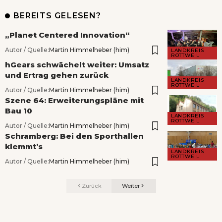
BEREITS GELESEN?
„Planet Centered Innovation“
Autor / Quelle:
Martin Himmelheber (him)
LANDKREIS
ROTTWEIL
hGears schwächelt weiter: Umsatz
und Ertrag gehen zurück
LANDKREIS
ROTTWEIL
Autor / Quelle:
Martin Himmelheber (him)
Szene 64: Erweiterungspläne mit
Bau 10
LANDKREIS
ROTTWEIL
Autor / Quelle:
Martin Himmelheber (him)
Schramberg: Bei den Sporthallen
klemmt’s
LANDKREIS
ROTTWEIL
Autor / Quelle:
Martin Himmelheber (him)
Zurück
Weiter