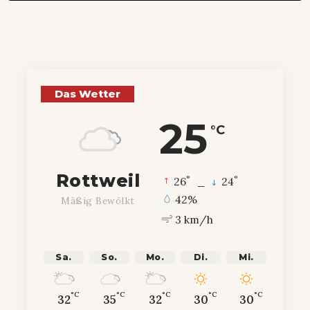
Das Wetter
25
°C
Rottweil
°
°
26
_
24
42%
Mäßig Bewölkt
3 km/h
Sa.
So.
Mo.
Di.
Mi.
°C
°C
°C
°C
°C
32
35
32
30
30