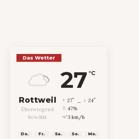
Das Wetter
27
°C
Rottweil
°
°
27
_
24
47%
Überwiegend
3 km/h
Bewölkt
Do.
Fr.
Sa.
So.
Mo.