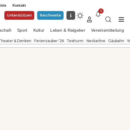
iste
Kontakt
9
Unterstützen
Reichweite
schaft
Sport
Kultur
Leben & Ratgeber
Vereinsmitteilung
Theater & Denken
Ferienzauber '26
Testturm
Neckarline
Gäubahn
W