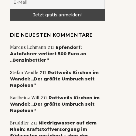
DIE NEUESTEN KOMMENTARE
zu
Marcus Lehmann
Epfendorf:
Autofahrer verliert 500 Euro an
„Benzinbettler“
zu
Stefan Weidle
Rottweils Kirchen im
Wandel: „Der größte Umbruch seit
Napoleon“
zu
Karlheinz Will
Rottweils Kirchen im
Wandel: „Der größte Umbruch seit
Napoleon“
zu
Bruddler
Niedrigwasser auf dem
Rhein: Kraftstoffversorgung im
Südwesten gesichert – aber der