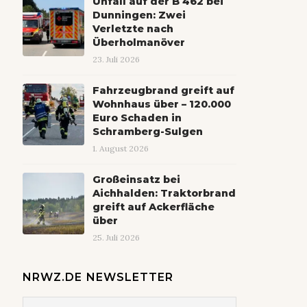
Unfall auf der B 462 bei
Dunningen: Zwei
Verletzte nach
Überholmanöver
23. Juli 2026
Fahrzeugbrand greift auf
Wohnhaus über – 120.000
Euro Schaden in
Schramberg-Sulgen
1. August 2026
Großeinsatz bei
Aichhalden: Traktorbrand
greift auf Ackerfläche
über
25. Juli 2026
NRWZ.DE NEWSLETTER