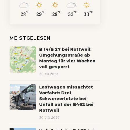
°C
°C
°C
°C
°C
28
29
28
32
33
MEISTGELESEN
B 14/B 27 bei Rottweil:
Umgehungsstraße ab
Montag für vier Wochen
voll gesperrt
31. Juli 2026
Lastwagen missachtet
Vorfahrt: Drei
Schwerverletzte bei
Unfall auf der B462 bei
Rottweil
30. Juli 2026