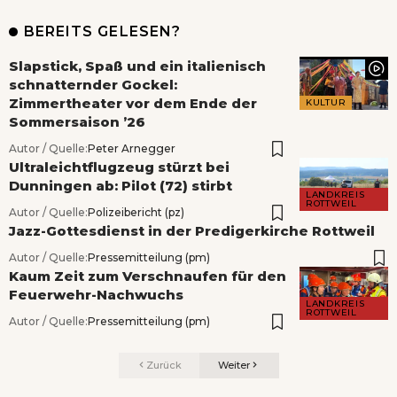
BEREITS GELESEN?
Slapstick, Spaß und ein italienisch
schnatternder Gockel:
Zimmertheater vor dem Ende der
KULTUR
Sommersaison ’26
Autor / Quelle:
Peter Arnegger
Ultraleichtflugzeug stürzt bei
Dunningen ab: Pilot (72) stirbt
LANDKREIS
ROTTWEIL
Autor / Quelle:
Polizeibericht (pz)
Jazz-Gottesdienst in der Predigerkirche Rottweil
Autor / Quelle:
Pressemitteilung (pm)
Kaum Zeit zum Verschnaufen für den
Feuerwehr-Nachwuchs
LANDKREIS
ROTTWEIL
Autor / Quelle:
Pressemitteilung (pm)
Zurück
Weiter