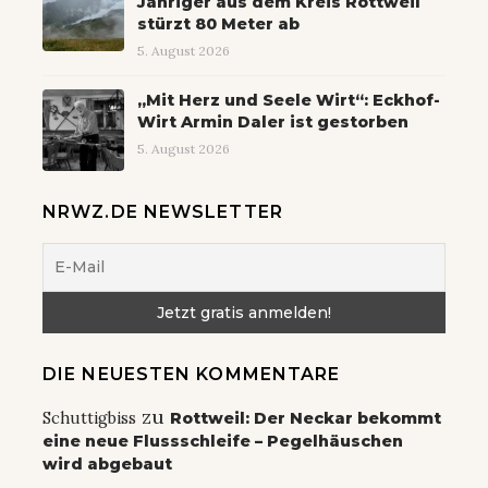
Jähriger aus dem Kreis Rottweil
stürzt 80 Meter ab
5. August 2026
„Mit Herz und Seele Wirt“: Eckhof-
Wirt Armin Daler ist gestorben
5. August 2026
NRWZ.DE NEWSLETTER
DIE NEUESTEN KOMMENTARE
zu
Schuttigbiss
Rottweil: Der Neckar bekommt
eine neue Flussschleife – Pegelhäuschen
wird abgebaut