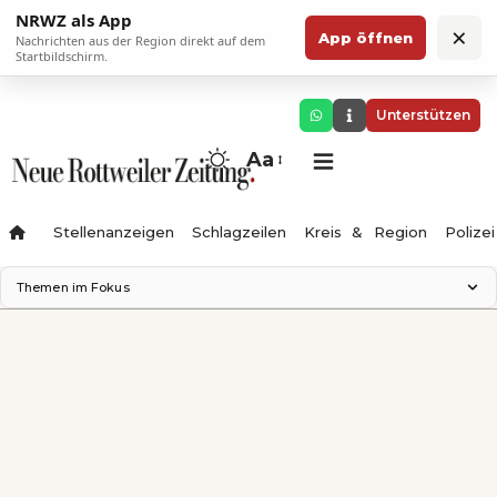
NRWZ als App
×
App öffnen
Nachrichten aus der Region direkt auf dem
Startbildschirm.
Unterstützen
Aa
Stellenanzeigen
Schlagzeilen
Kreis & Region
Polizei
Themen im Fokus
Landesgartenschau 2028
Zimmertheater Rottweil
Science Center
Ferienzauber '26
Testturm
Neckarline
Gäubahn