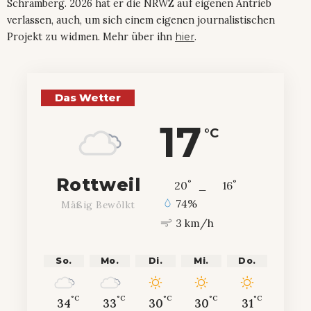
Schramberg. 2026 hat er die NRWZ auf eigenen Antrieb
verlassen, auch, um sich einem eigenen journalistischen
Projekt zu widmen. Mehr über ihn
hier
.
Das Wetter
17
°C
Rottweil
°
°
20
_
16
74%
Mäßig Bewölkt
3 km/h
So.
Mo.
Di.
Mi.
Do.
°C
°C
°C
°C
°C
34
33
30
30
31