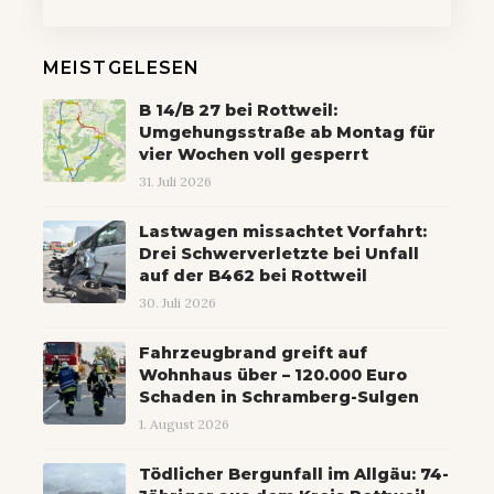
MEISTGELESEN
B 14/B 27 bei Rottweil:
Umgehungsstraße ab Montag für
vier Wochen voll gesperrt
31. Juli 2026
Lastwagen missachtet Vorfahrt:
Drei Schwerverletzte bei Unfall
auf der B462 bei Rottweil
30. Juli 2026
Fahrzeugbrand greift auf
Wohnhaus über – 120.000 Euro
Schaden in Schramberg-Sulgen
1. August 2026
Tödlicher Bergunfall im Allgäu: 74-