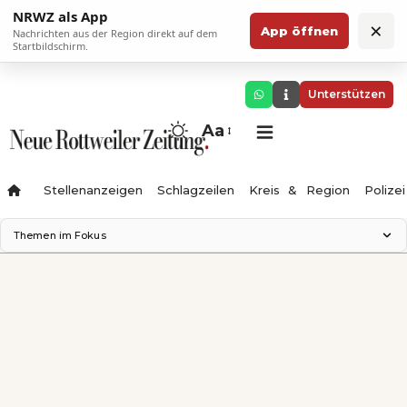
NRWZ als App
×
App öffnen
Nachrichten aus der Region direkt auf dem
Startbildschirm.
Unterstützen
Aa
Stellenanzeigen
Schlagzeilen
Kreis & Region
Polizei
Themen im Fokus
Landesgartenschau 2028
Zimmertheater Rottweil
Science Center
Ferienzauber '26
Testturm
Neckarline
Gäubahn