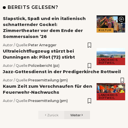
BEREITS GELESEN?
Slapstick, Spaß und ein italienisch
schnatternder Gockel:
Zimmertheater vor dem Ende der
KULTUR
Sommersaison ’26
Autor / Quelle:
Peter Arnegger
Ultraleichtflugzeug stürzt bei
Dunningen ab: Pilot (72) stirbt
LANDKREIS
ROTTWEIL
Autor / Quelle:
Polizeibericht (pz)
Jazz-Gottesdienst in der Predigerkirche Rottweil
Autor / Quelle:
Pressemitteilung (pm)
Kaum Zeit zum Verschnaufen für den
Feuerwehr-Nachwuchs
LANDKREIS
ROTTWEIL
Autor / Quelle:
Pressemitteilung (pm)
Zurück
Weiter