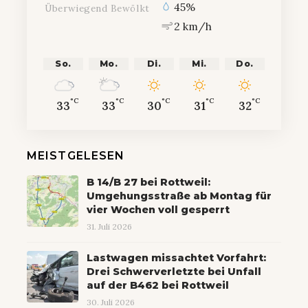
45%
Überwiegend Bewölkt
2 km/h
So.
Mo.
Di.
Mi.
Do.
°C
°C
°C
°C
°C
33
33
30
31
32
MEISTGELESEN
B 14/B 27 bei Rottweil:
Umgehungsstraße ab Montag für
vier Wochen voll gesperrt
31. Juli 2026
Lastwagen missachtet Vorfahrt:
Drei Schwerverletzte bei Unfall
auf der B462 bei Rottweil
30. Juli 2026