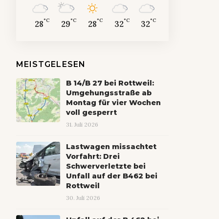
°C
°C
°C
°C
°C
28
29
28
32
32
MEISTGELESEN
B 14/B 27 bei Rottweil:
Umgehungsstraße ab
Montag für vier Wochen
voll gesperrt
31. Juli 2026
Lastwagen missachtet
Vorfahrt: Drei
Schwerverletzte bei
Unfall auf der B462 bei
Rottweil
30. Juli 2026