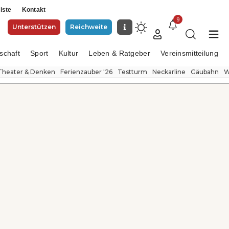
iste
Kontakt
9
Unterstützen
Reichweite
schaft
Sport
Kultur
Leben & Ratgeber
Vereinsmitteilung
Theater & Denken
Ferienzauber '26
Testturm
Neckarline
Gäubahn
W