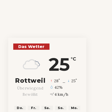
Das Wetter
25
°C
Rottweil
°
°
28
_
25
42%
Überwiegend
4 km/h
Bewölkt
Do.
Fr.
Sa.
So.
Mo.