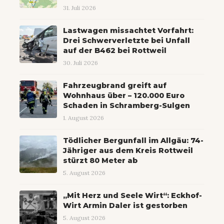
31. Juli 2026
Lastwagen missachtet Vorfahrt:
Drei Schwerverletzte bei Unfall
auf der B462 bei Rottweil
30. Juli 2026
Fahrzeugbrand greift auf
Wohnhaus über – 120.000 Euro
Schaden in Schramberg-Sulgen
1. August 2026
Tödlicher Bergunfall im Allgäu: 74-
Jähriger aus dem Kreis Rottweil
stürzt 80 Meter ab
5. August 2026
„Mit Herz und Seele Wirt“: Eckhof-
Wirt Armin Daler ist gestorben
5. August 2026