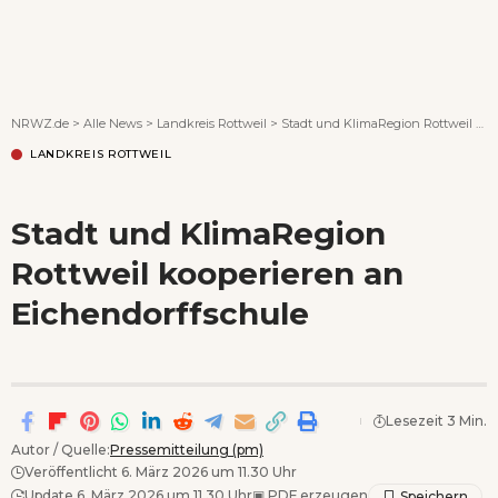
Wenn Orte erzählen ...
NRWZ.de
>
Alle News
>
Landkreis Rottweil
>
Stadt und KlimaRegion Rottweil kooperieren an Eichendorffschule
LANDKREIS ROTTWEIL
Stadt und KlimaRegion
Rottweil kooperieren an
Eichendorffschule
Lesezeit 3 Min.
Autor / Quelle:
Pressemitteilung (pm)
Veröffentlicht 6. März 2026 um 11.30 Uhr
Update 6. März 2026 um 11.30 Uhr
▣
PDF erzeugen