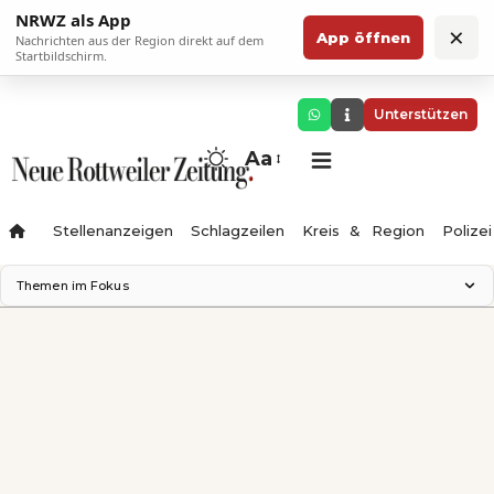
NRWZ als App
×
App öffnen
Nachrichten aus der Region direkt auf dem
Startbildschirm.
Unterstützen
Aa
Stellenanzeigen
Schlagzeilen
Kreis & Region
Polizei
Themen im Fokus
Landesgartenschau 2028
Zimmertheater Rottweil
Science Center
Ferienzauber '26
Testturm
Neckarline
Gäubahn