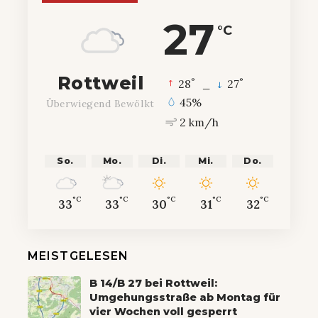
27
°C
Rottweil
°
°
28
_
27
45%
Überwiegend Bewölkt
2 km/h
So.
Mo.
Di.
Mi.
Do.
°C
°C
°C
°C
°C
33
33
30
31
32
MEISTGELESEN
B 14/B 27 bei Rottweil:
Umgehungsstraße ab Montag für
vier Wochen voll gesperrt