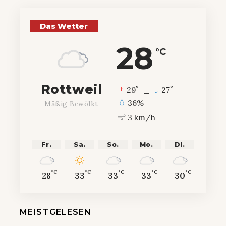
Das Wetter
28
°C
Rottweil
°
°
29
_
27
36%
Mäßig Bewölkt
3 km/h
Fr.
Sa.
So.
Mo.
Di.
°C
°C
°C
°C
°C
28
33
33
33
30
MEISTGELESEN