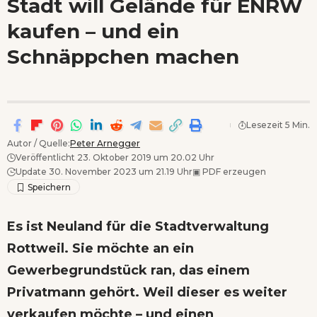
Stadt will Gelände für ENRW
Wenn Orte erzählen ...
kaufen – und ein
- Anzeige -
Schnäppchen machen
Lesezeit 5 Min.
Autor / Quelle:
Peter Arnegger
Veröffentlicht 23. Oktober 2019 um 20.02 Uhr
Update 30. November 2023 um 21.19 Uhr
▣
PDF erzeugen
Es ist Neuland für die Stadtverwaltung
Rottweil. Sie möchte an ein
Gewerbegrundstück ran, das einem
Privatmann gehört. Weil dieser es weiter
verkaufen möchte – und einen