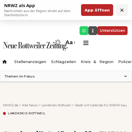
NRWZ als App
×
App öffnen
Nachrichten aus der Region direkt auf dem
Startbildschirm.
Unterstützen
Aa
Stellenanzeigen
Schlagzeilen
Kreis & Region
Polizei
Themen im Fokus
Landesgartenschau 2028
Zimmertheater Rottweil
Science Center
NRWZ.de
>
Alle News
>
Landkreis Rottweil
>
Stadt will Gelände für ENRW kaufen – und ein Schnäppchen machen
Ferienzauber '26
LANDKREIS ROTTWEIL
Testturm
Neckarline
Gäubahn