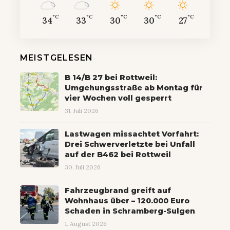
°C
°C
°C
°C
°C
34
33
30
30
27
MEISTGELESEN
B 14/B 27 bei Rottweil:
Umgehungsstraße ab Montag für
vier Wochen voll gesperrt
31. Juli 2026
Lastwagen missachtet Vorfahrt:
Drei Schwerverletzte bei Unfall
auf der B462 bei Rottweil
30. Juli 2026
Fahrzeugbrand greift auf
Wohnhaus über – 120.000 Euro
Schaden in Schramberg-Sulgen
1. August 2026