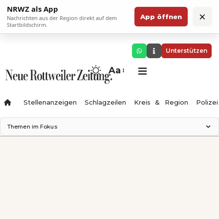
NRWZ als App
×
App öffnen
Nachrichten aus der Region direkt auf dem
Startbildschirm.
Unterstützen
Aa
Stellenanzeigen
Schlagzeilen
Kreis & Region
Polizei
Themen im Fokus
Landesgartenschau 2028
Zimmertheater Rottweil
Science Center
Ferienzauber '26
Testturm
Neckarline
Gäubahn