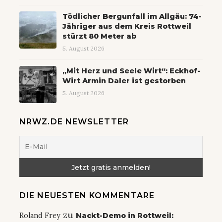
Tödlicher Bergunfall im Allgäu: 74-
Jähriger aus dem Kreis Rottweil
stürzt 80 Meter ab
5. August 2026
„Mit Herz und Seele Wirt“: Eckhof-
Wirt Armin Daler ist gestorben
5. August 2026
NRWZ.DE NEWSLETTER
DIE NEUESTEN KOMMENTARE
zu
Roland Frey
Nackt-Demo in Rottweil: