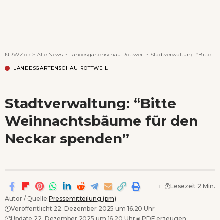
Wenn Orte erzählen ...
NRWZ.de
>
Alle News
>
Landesgartenschau Rottweil
>
Stadtverwaltung: “Bitte Weihnachtsbäume für den Neckar spenden”
LANDESGARTENSCHAU ROTTWEIL
Stadtverwaltung: “Bitte
Weihnachtsbäume für den
Neckar spenden”
Lesezeit 2 Min.
Autor / Quelle:
Pressemitteilung (pm)
Veröffentlicht 22. Dezember 2025 um 16.20 Uhr
Update 22. Dezember 2025 um 16.20 Uhr
▣
PDF erzeugen