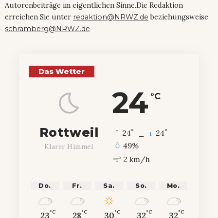
Autorenbeiträge im eigentlichen Sinne.Die Redaktion
erreichen Sie unter
redaktion@NRWZ.de
beziehungsweise
schramberg@NRWZ.de
Das Wetter
24
°C
Rottweil
°
°
24
_
24
49%
Klarer Himmel
2 km/h
Do.
Fr.
Sa.
So.
Mo.
°C
°C
°C
°C
°C
23
28
30
32
32