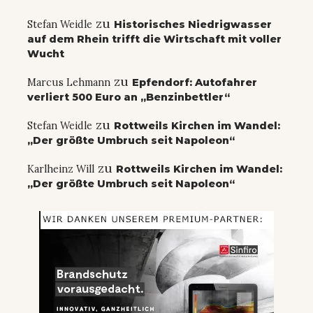
zu
Stefan Weidle
Historisches Niedrigwasser
auf dem Rhein trifft die Wirtschaft mit voller
Wucht
zu
Marcus Lehmann
Epfendorf: Autofahrer
verliert 500 Euro an „Benzinbettler“
zu
Stefan Weidle
Rottweils Kirchen im Wandel:
„Der größte Umbruch seit Napoleon“
zu
Karlheinz Will
Rottweils Kirchen im Wandel:
„Der größte Umbruch seit Napoleon“