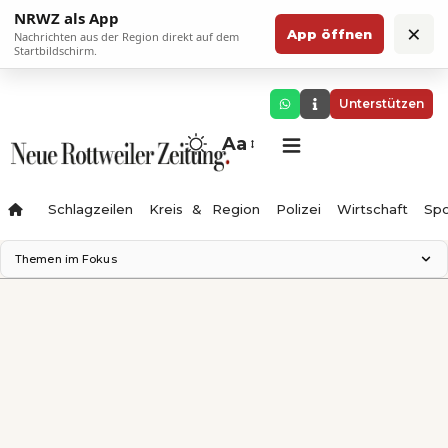
NRWZ als App
×
App öffnen
Nachrichten aus der Region direkt auf dem
Startbildschirm.
Unterstützen
Aa
Schlagzeilen
Kreis & Region
Polizei
Wirtschaft
Spo
Themen im Fokus
Landesgartenschau 2028
Science Center
Staatsmann: Theater & Denken
Ferienzauber '26
Testturm
Neckarline
Gäubahn