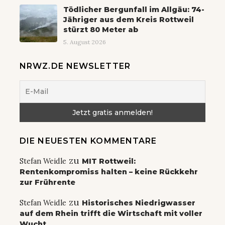
Tödlicher Bergunfall im Allgäu: 74-
Jähriger aus dem Kreis Rottweil
stürzt 80 Meter ab
5. August 2026
NRWZ.DE NEWSLETTER
DIE NEUESTEN KOMMENTARE
zu
Stefan Weidle
MIT Rottweil:
Rentenkompromiss halten – keine Rückkehr
zur Frührente
zu
Stefan Weidle
Historisches Niedrigwasser
auf dem Rhein trifft die Wirtschaft mit voller
Wucht