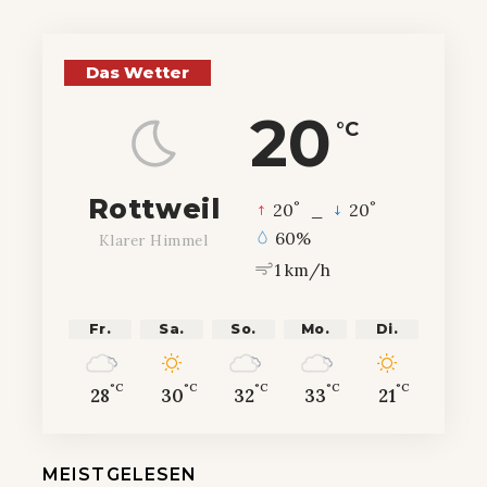
Das Wetter
20
°C
Rottweil
°
°
20
_
20
60%
Klarer Himmel
1 km/h
Fr.
Sa.
So.
Mo.
Di.
°C
°C
°C
°C
°C
28
30
32
33
21
MEISTGELESEN