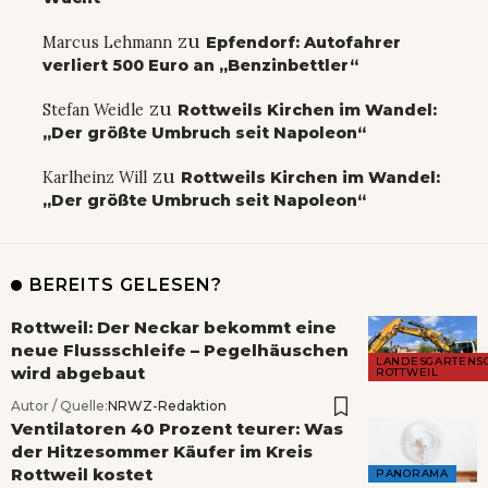
zu
Marcus Lehmann
Epfendorf: Autofahrer
verliert 500 Euro an „Benzinbettler“
zu
Stefan Weidle
Rottweils Kirchen im Wandel:
„Der größte Umbruch seit Napoleon“
zu
Karlheinz Will
Rottweils Kirchen im Wandel:
„Der größte Umbruch seit Napoleon“
BEREITS GELESEN?
Rottweil: Der Neckar bekommt eine
neue Flussschleife – Pegelhäuschen
LANDESGARTENS
wird abgebaut
ROTTWEIL
Autor / Quelle:
NRWZ-Redaktion
Ventilatoren 40 Prozent teurer: Was
der Hitzesommer Käufer im Kreis
Rottweil kostet
PANORAMA