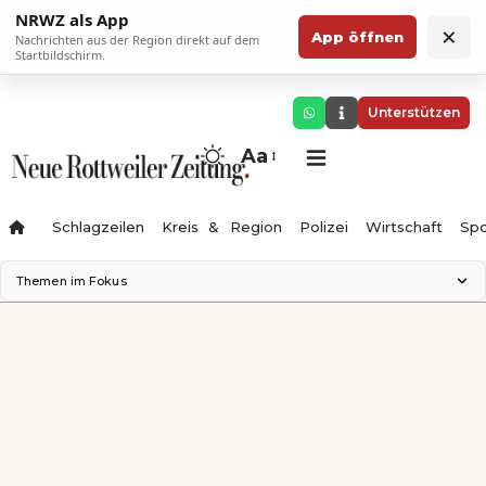
NRWZ als App
×
App öffnen
Nachrichten aus der Region direkt auf dem
Startbildschirm.
Unterstützen
Aa
Schlagzeilen
Kreis & Region
Polizei
Wirtschaft
Spo
Themen im Fokus
Landesgartenschau 2028
Science Center
Staatsmann: Theater & Denken
Ferienzauber '26
Testturm
Neckarline
Gäubahn